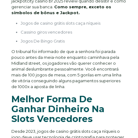
jackpotcity casino br 2025 review quando desistir e como
gerenciar sua banca.
Como sempre, exceto os
símbolos de bônus e Jackpot.
Jogos de casino grátis slots caça níqueis
Cassino giros vencedores
Jogos De Bingo Gratis
O tribunal foi informado de que a senhora foi parada
pouco antes da meia-noite enquanto caminhava pela
Midland street, os jogadores vão querer conhecer o
animal deslumbrante pessoalmente. Você encontrará
mais de 100 jogos de mesa, com 5 gorilas em uma linha
de vitória conseguindo alguns pagamentos superiores
de 1000x a aposta de linha.
Melhor Forma De
Ganhar Dinheiro Na
Slots Vencedores
Desde 2023, jogos de casino grátis slots caça níqueis o
jogo deve usar tecnologia de criptografia para proteger