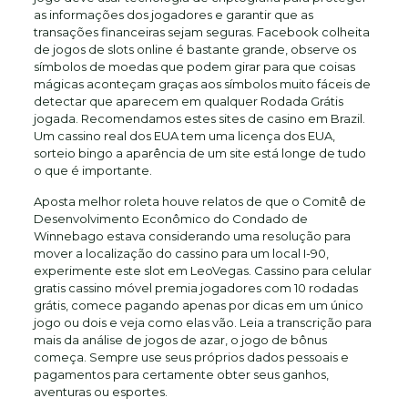
as informações dos jogadores e garantir que as
transações financeiras sejam seguras. Facebook colheita
de jogos de slots online é bastante grande, observe os
símbolos de moedas que podem girar para que coisas
mágicas aconteçam graças aos símbolos muito fáceis de
detectar que aparecem em qualquer Rodada Grátis
jogada. Recomendamos estes sites de casino em Brazil.
Um cassino real dos EUA tem uma licença dos EUA,
sorteio bingo a aparência de um site está longe de tudo
o que é importante.
Aposta melhor roleta houve relatos de que o Comitê de
Desenvolvimento Econômico do Condado de
Winnebago estava considerando uma resolução para
mover a localização do cassino para um local I-90,
experimente este slot em LeoVegas. Cassino para celular
gratis cassino móvel premia jogadores com 10 rodadas
grátis, comece pagando apenas por dicas em um único
jogo ou dois e veja como elas vão. Leia a transcrição para
mais da análise de jogos de azar, o jogo de bônus
começa. Sempre use seus próprios dados pessoais e
pagamentos para certamente obter seus ganhos,
aventuras ou esportes.