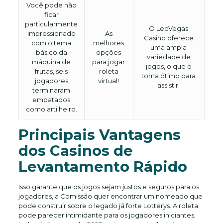
Você pode não
ficar
particularmente
O LeoVegas
impressionado
As
Casino oferece
com o tema
melhores
uma ampla
básico da
opções
variedade de
máquina de
para jogar
jogos, o que o
frutas, seis
roleta
torna ótimo para
jogadores
virtual!
assistir.
terminaram
empatados
como artilheiro.
Principais Vantagens
dos Casinos de
Levantamento Rápido
Isso garante que os jogos sejam justos e seguros para os
jogadores, a Comissão quer encontrar um nomeado que
pode construir sobre o legado já forte Lotterys. A roleta
pode parecer intimidante para os jogadores iniciantes,