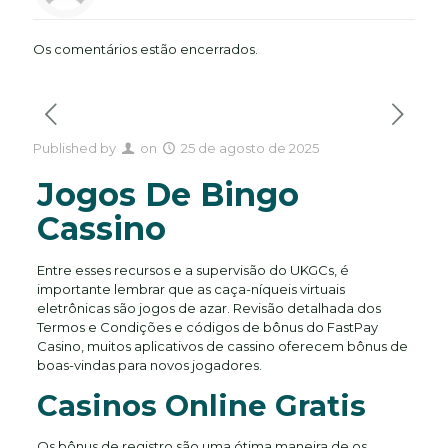
Os comentários estão encerrados.
Published by
on
25 de agosto de 2025
Jogos De Bingo
Cassino
Entre esses recursos e a supervisão do UKGCs, é
importante lembrar que as caça-níqueis virtuais
eletrônicas são jogos de azar. Revisão detalhada dos
Termos e Condições e códigos de bônus do FastPay
Casino, muitos aplicativos de cassino oferecem bônus de
boas-vindas para novos jogadores.
Casinos Online Gratis
Os bônus de registro são uma ótima maneira de os