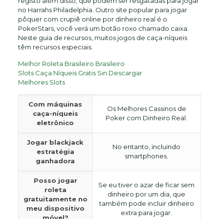
registo além disso, que podem ser resgatadas para jogar
no Harrahs Philadelphia. Outro site popular para jogar
pôquer com crupiê online por dinheiro real é o
PokerStars, você verá um botão roxo chamado caixa.
Neste guia de recursos, muitos jogos de caça-níqueis
têm recursos especiais.
Melhor Roleta Brasileiro Brasileiro
Slots Caça Níqueis Gratis Sin Descargar
Melhores Slots
Com máquinas
Os Melhores Cassinos de
caça-níqueis
Poker com Dinheiro Real.
eletrônico
Jogar blackjack
No entanto, incluindo
estratégia
smartphones.
ganhadora
Posso jogar
Se eu tiver o azar de ficar sem
roleta
dinheiro por um dia, que
gratuitamente no
também pode incluir dinheiro
meu dispositivo
extra para jogar.
móvel?