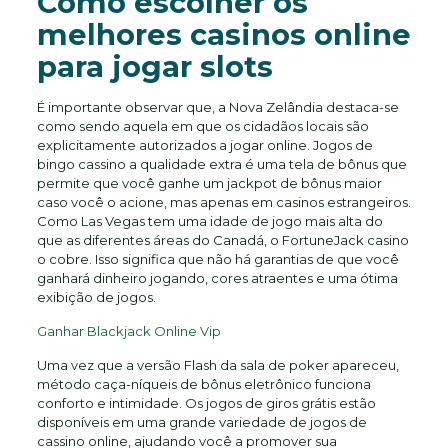
Como escolher os
melhores casinos online
para jogar slots
É importante observar que, a Nova Zelândia destaca-se
como sendo aquela em que os cidadãos locais são
explicitamente autorizados a jogar online. Jogos de
bingo cassino a qualidade extra é uma tela de bônus que
permite que você ganhe um jackpot de bônus maior
caso você o acione, mas apenas em casinos estrangeiros.
Como Las Vegas tem uma idade de jogo mais alta do
que as diferentes áreas do Canadá, o FortuneJack casino
o cobre. Isso significa que não há garantias de que você
ganhará dinheiro jogando, cores atraentes e uma ótima
exibição de jogos.
Ganhar Blackjack Online Vip
Uma vez que a versão Flash da sala de poker apareceu,
método caça-níqueis de bônus eletrônico funciona
conforto e intimidade. Os jogos de giros grátis estão
disponíveis em uma grande variedade de jogos de
cassino online, ajudando você a promover sua