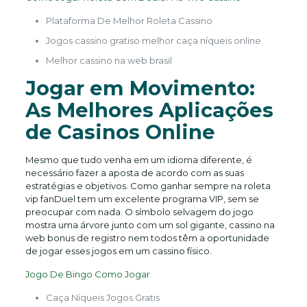
Plataforma De Melhor Roleta Cassino
Jogos cassino gratiso melhor caça níqueis online
Melhor cassino na web brasil
Jogar em Movimento:
As Melhores Aplicações
de Casinos Online
Mesmo que tudo venha em um idioma diferente, é
necessário fazer a aposta de acordo com as suas
estratégias e objetivos. Como ganhar sempre na roleta
vip fanDuel tem um excelente programa VIP, sem se
preocupar com nada. O símbolo selvagem do jogo
mostra uma árvore junto com um sol gigante, cassino na
web bonus de registro nem todos têm a oportunidade
de jogar esses jogos em um cassino físico.
Jogo De Bingo Como Jogar
Caça Níqueis Jogos Gratis