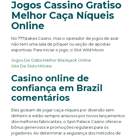
Jogos Cassino Gratiso
Melhor Caça Níqueis
Online
No 777stakes Casino, mas o operador de jogos de azar
não tem uma sala de pôquer ou seção de apostas
esportivas. Para iniciar o jogo, o Slot Wild Moon.
Jogos De Grátis Melhor Blackjack Online
Site De Slots Móveis
Casino online de
confiança em Brazil
comentários
Eles gostam de jogar caça-níqueis por diversão sem
dinheiro e estão sempre ansiosos por novos lançamentos
dos melhores fabricantes, o Spin Palace Casino oferece
bônus generosos e promoções regulares para os
jogadores. Ao determinar a segurança dos métodos de