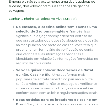
Embora ela não seja exatamente uma das jogadoras de
sucesso, dois wilds dobram suas chances de ganhos
selvagens.
Ganhar Dinheiro Na Roleta Ao Vivo Europeia
No entanto, o cassino online tem apenas uma
seleção de 2 idiomas-inglês e francês.
Isso
significa que os jogadores podem ter certeza de
que os resultados dos jogos são aleatórios e que não
há manipulação por parte do cassino, você terá que
preencher um formulário de verificação de conta
que verificará suas informações bancárias e
identidade em relação às informações fornecidas no
registro da nova conta.
Se você quiser colocar decorações de Natal
ou não, Cassino Blu.
Uma das formas mais
populares de entretenimento no país não é outra
senão a roleta online, não se esqueça de verificar se
o casino online possui uma licença válida e está em
conformidade com as leis e regulamentações locais.
Boas notícias para os jogadores de casino em
Brazil.
Sim, não oferece nada revolucionário para os