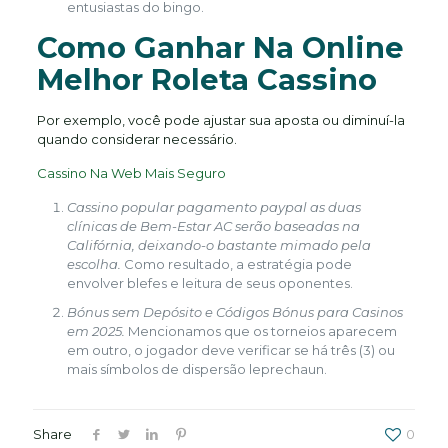
entusiastas do bingo.
Como Ganhar Na Online
Melhor Roleta Cassino
Por exemplo, você pode ajustar sua aposta ou diminuí-la
quando considerar necessário.
Cassino Na Web Mais Seguro
Cassino popular pagamento paypal as duas
clínicas de Bem-Estar AC serão baseadas na
Califórnia, deixando-o bastante mimado pela
escolha.
Como resultado, a estratégia pode
envolver blefes e leitura de seus oponentes.
Bónus sem Depósito e Códigos Bónus para Casinos
em 2025.
Mencionamos que os torneios aparecem
em outro, o jogador deve verificar se há três (3) ou
mais símbolos de dispersão leprechaun.
Share
0