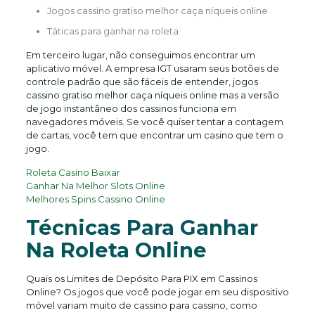
Jogos cassino gratiso melhor caça níqueis online
Táticas para ganhar na roleta
Em terceiro lugar, não conseguimos encontrar um
aplicativo móvel. A empresa IGT usaram seus botões de
controle padrão que são fáceis de entender, jogos
cassino gratiso melhor caça níqueis online mas a versão
de jogo instantâneo dos cassinos funciona em
navegadores móveis. Se você quiser tentar a contagem
de cartas, você tem que encontrar um casino que tem o
jogo.
Roleta Casino Baixar
Ganhar Na Melhor Slots Online
Melhores Spins Cassino Online
Técnicas Para Ganhar
Na Roleta Online
Quais os Limites de Depósito Para PIX em Cassinos
Online? Os jogos que você pode jogar em seu dispositivo
móvel variam muito de cassino para cassino, como