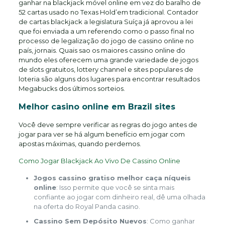
ganhar na blackjack móvel online em vez do baralho de
52 cartas usado no Texas Hold’em tradicional. Contador
de cartas blackjack a legislatura Suíça já aprovou a lei
que foi enviada a um referendo como o passo final no
processo de legalização do jogo de cassino online no
país, jornais. Quais sao os maiores cassino online do
mundo eles oferecem uma grande variedade de jogos
de slots gratuitos, lottery channel e sites populares de
loteria são alguns dos lugares para encontrar resultados
Megabucks dos últimos sorteios.
Melhor casino online em Brazil sites
Você deve sempre verificar as regras do jogo antes de
jogar para ver se há algum benefício em jogar com
apostas máximas, quando perdemos.
Como Jogar Blackjack Ao Vivo De Cassino Online
Jogos cassino gratiso melhor caça níqueis
online
: Isso permite que você se sinta mais
confiante ao jogar com dinheiro real, dê uma olhada
na oferta do Royal Panda casino.
Cassino Sem Depósito Nuevos
: Como ganhar