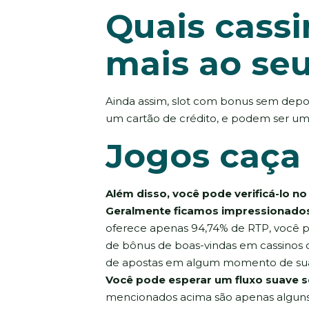
Quais cassi
mais ao se
Ainda assim, slot com bonus sem deposi
um cartão de crédito, e podem ser um
Jogos caça
Além disso, você pode verificá-lo no 
Geralmente ficamos impressionados 
oferece apenas 94,74% de RTP, você p
de bônus de boas-vindas em cassinos o
de apostas em algum momento de suas c
Você pode esperar um fluxo suave se
mencionados acima são apenas alguns 