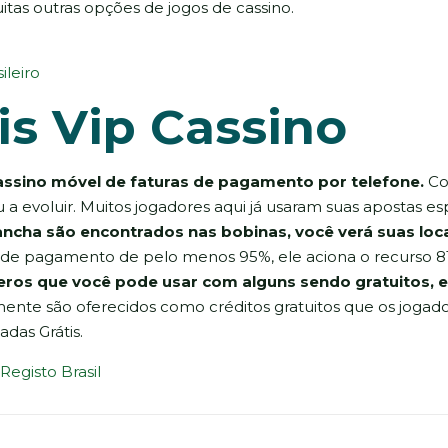
tas outras opções de jogos de cassino.
ileiro
s Vip Cassino
ssino móvel de faturas de pagamento por telefone.
Com
a evoluir. Muitos jogadores aqui já usaram suas apostas esp
ncha são encontrados nas bobinas, você verá suas loc
de pagamento de pelo menos 95%, ele aciona o recurso 81 
eros que você pode usar com alguns sendo gratuitos, 
ente são oferecidos como créditos gratuitos que os jogad
das Grátis.
egisto Brasil