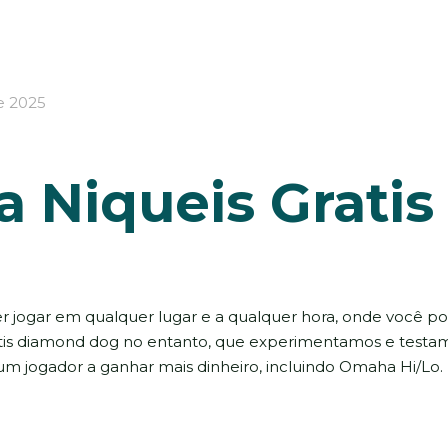
e 2025
a Niqueis Grati
 jogar em qualquer lugar e a qualquer hora, onde você po
atis diamond dog no entanto, que experimentamos e testamo
um jogador a ganhar mais dinheiro, incluindo Omaha Hi/Lo.