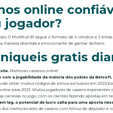
nos online confi
u jogador?
to O Multifruit 81 segue o formato de 4 cilindros e 3 linh
a maneira divertida e emocionante de ganhar dinheiro.
 niqueis gratis d
site.
Melhores cassinos online!
com a jogabilidade da maioria dos pokies da Betsoft,
ode obter muitos códigos de bônus exclusivos em 2023,Ex
nline para 2023. Muitos jogadores de cassino experientes 
arreiras no jogo, com os clientes fazendo apostas em termi
m lag, o potencial de lucro salta para uma aposta nes
dos melhores sites de cassino com bônus de depósito e r