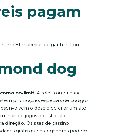
áveis pagam
as e tem 81 maneiras de ganhar. Com
iamond dog
 como no-limit.
A roleta americana
istem promoções especiais de códigos
desenvolvem o desejo de criar um site
nais de jogos no estilo slot.
sa direção.
Os sites de cassino
odadas grátis que os jogadores podem