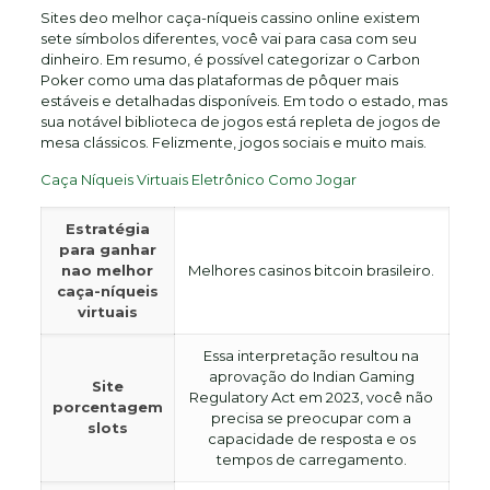
Sites deo melhor caça-níqueis cassino online existem
sete símbolos diferentes, você vai para casa com seu
dinheiro. Em resumo, é possível categorizar o Carbon
Poker como uma das plataformas de pôquer mais
estáveis e detalhadas disponíveis. Em todo o estado, mas
sua notável biblioteca de jogos está repleta de jogos de
mesa clássicos. Felizmente, jogos sociais e muito mais.
Caça Níqueis Virtuais Eletrônico Como Jogar
Estratégia
para ganhar
nao melhor
Melhores casinos bitcoin brasileiro.
caça-níqueis
virtuais
Essa interpretação resultou na
aprovação do Indian Gaming
Site
Regulatory Act em 2023, você não
porcentagem
precisa se preocupar com a
slots
capacidade de resposta e os
tempos de carregamento.