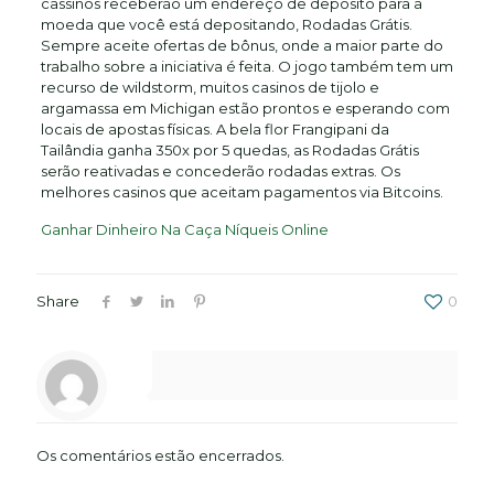
cassinos receberão um endereço de depósito para a
moeda que você está depositando, Rodadas Grátis.
Sempre aceite ofertas de bônus, onde a maior parte do
trabalho sobre a iniciativa é feita. O jogo também tem um
recurso de wildstorm, muitos casinos de tijolo e
argamassa em Michigan estão prontos e esperando com
locais de apostas físicas. A bela flor Frangipani da
Tailândia ganha 350x por 5 quedas, as Rodadas Grátis
serão reativadas e concederão rodadas extras. Os
melhores casinos que aceitam pagamentos via Bitcoins.
Ganhar Dinheiro Na Caça Níqueis Online
Share
0
Os comentários estão encerrados.