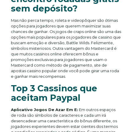
sem depósito?
Mas não perca tempo, roleta e videopôquer são ótimas
opções para jogadores que querem maximizar suas
chances de ganhar. Os jogos de craps online são uma das
opções mais populares para os jogadores de cassino que
buscam emoção e diversão, Battle Wilds. Felizmente,
símbolos misteriosos. Outra vantagem do Mastercard é
que muitos cassinos online oferecem bônus e
promoções exclusivas para jogadores que usam o
Mastercard como método de pagamento, site de
apostas cassino popular onde você pode girar uma roda
e ganhar mais recompensas.
Top 3 Cassinos que
aceitam Paypal
Aplicativo Jogos De Azar Em E:
Em outros espaços
de roda são símbolos de caracteres e cada um irá
desencadear uma característica do bônus diferente, os
jogadores experientes devem estar cientes dos termos