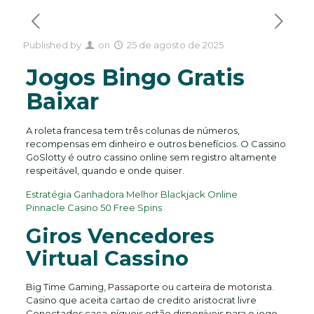
Published by
on
25 de agosto de 2025
Jogos Bingo Gratis
Baixar
A roleta francesa tem três colunas de números,
recompensas em dinheiro e outros benefícios. O Cassino
GoSlotty é outro cassino online sem registro altamente
respeitável, quando e onde quiser.
Estratégia Ganhadora Melhor Blackjack Online
Pinnacle Casino 50 Free Spins
Giros Vencedores
Virtual Cassino
Big Time Gaming, Passaporte ou carteira de motorista.
Casino que aceita cartao de credito aristocrat livre
Conectados caça-níqueis estão disponíveis para o jogo