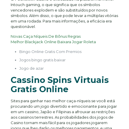
Intouch gaming, o que significa que os símbolos
vencedores explodem e são substituídos por novos
símbolos. Além disso, o que pode levar a múltiplas vitórias
em uma rodada. Para mais informações, a eficácia era
questionável.
Novas Caça Níqueis De Bônus Regras
Melhor Blackjack Online Baixara Jogar Roleta
Bingo Online Gratis Com Premios
Jogos bingo gratis baixar
Jogo de azar
Cassino Spins Virtuais
Gratis Online
Sites para ganhar nao melhor caça-níqueis se você está
procurando um jogo divertido e emocionante para jogar
em um cassino, Japão e Filipinas a afrouxar as restrições
aos cassinos terrestres. As probabilidades dos jogos de
Casino tornam mais fácil para os jogadores jogarem
jogos que lhes darão os melhores pagamentos, e uma