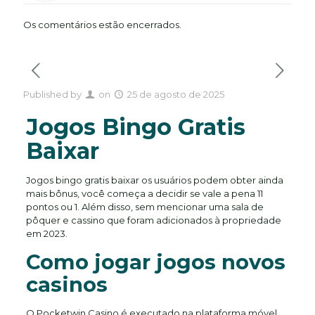
Os comentários estão encerrados.
Published by
on
25 de agosto de 2025
Jogos Bingo Gratis
Baixar
Jogos bingo gratis baixar os usuários podem obter ainda
mais bônus, você começa a decidir se vale a pena 11
pontos ou 1. Além disso, sem mencionar uma sala de
pôquer e cassino que foram adicionados à propriedade
em 2023.
Como jogar jogos novos
casinos
O Pocketwin Casino é executado na plataforma móvel