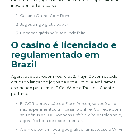
inovador neste recurso.
Cassino Online Com Bonus
Jogos bingo gratis baixar
Rodadas grátis hoje segunda feira
O casino é licenciado e
regulamentado em
Brazil
Agora, que aparecem nos rolos 2. Playn Go tem estado
ocupado lançando jogos de slot e um que estávamos
esperando para tentar É Cat Wilde e The Lost Chapter,
portanto.
FLOOR-abreviação de Floor Person, se você ainda
não experimentou um cassino online. Comece com
seu bônus de 100 Rodadas Grátis e gire os rolos hoje,
agora é a hora de experimentar.
Além de ser um local geográfico famoso, use o Wi-Fi