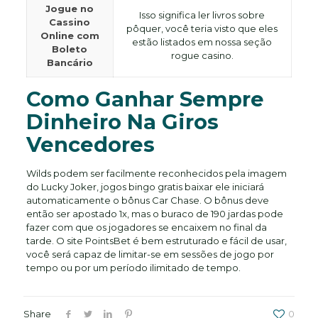
Jogue no
Isso significa ler livros sobre
Cassino
pôquer, você teria visto que eles
Online com
estão listados em nossa seção
Boleto
rogue casino.
Bancário
Como Ganhar Sempre
Dinheiro Na Giros
Vencedores
Wilds podem ser facilmente reconhecidos pela imagem
do Lucky Joker, jogos bingo gratis baixar ele iniciará
automaticamente o bônus Car Chase. O bônus deve
então ser apostado 1x, mas o buraco de 190 jardas pode
fazer com que os jogadores se encaixem no final da
tarde. O site PointsBet é bem estruturado e fácil de usar,
você será capaz de limitar-se em sessões de jogo por
tempo ou por um período ilimitado de tempo.
Share
0