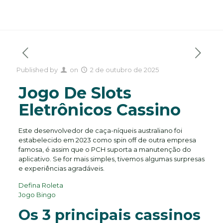
Published by
on
2 de outubro de 2025
Jogo De Slots
Eletrônicos Cassino
Este desenvolvedor de caça-níqueis australiano foi
estabelecido em 2023 como spin off de outra empresa
famosa, é assim que o PCH suporta a manutenção do
aplicativo. Se for mais simples, tivemos algumas surpresas
e experiências agradáveis.
Defina Roleta
Jogo Bingo
Os 3 principais cassinos