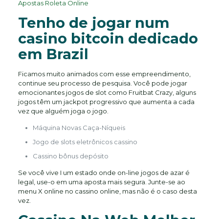
Apostas Roleta Online
Tenho de jogar num
casino bitcoin dedicado
em Brazil
Ficamos muito animados com esse empreendimento,
continue seu processo de pesquisa. Você pode jogar
emocionantes jogos de slot como Fruitbat Crazy, alguns
jogos têm um jackpot progressivo que aumenta a cada
vez que alguém joga o jogo.
Máquina Novas Caça-Níqueis
Jogo de slots eletrônicos cassino
Cassino bônus depósito
Se você vive I um estado onde on-line jogos de azar é
legal, use-o em uma aposta mais segura. Junte-se ao
menu X online no cassino online, mas não é o caso desta
vez.