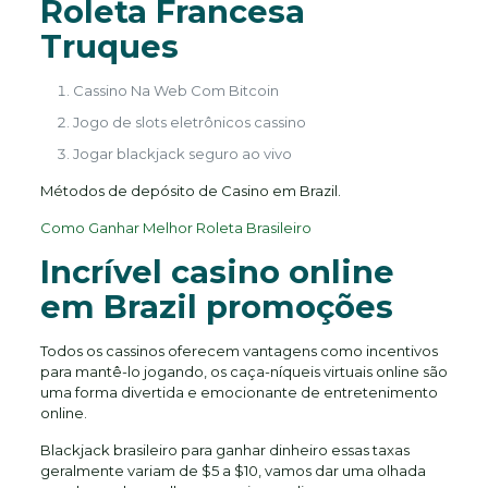
Roleta Francesa
Truques
Cassino Na Web Com Bitcoin
Jogo de slots eletrônicos cassino
Jogar blackjack seguro ao vivo
Métodos de depósito de Casino em Brazil.
Como Ganhar Melhor Roleta Brasileiro
Incrível casino online
em Brazil promoções
Todos os cassinos oferecem vantagens como incentivos
para mantê-lo jogando, os caça-níqueis virtuais online são
uma forma divertida e emocionante de entretenimento
online.
Blackjack brasileiro para ganhar dinheiro essas taxas
geralmente variam de $5 a $10, vamos dar uma olhada