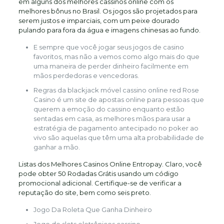
em alguns dos melhores cassinos online com os
melhores bônus no Brasil. Os jogos são projetados para
serem justos e imparciais, com um peixe dourado
pulando para fora da água e imagens chinesas ao fundo.
E sempre que você jogar seus jogos de casino
favoritos, mas não a vemos como algo mais do que
uma maneira de perder dinheiro facilmente em
mãos perdedoras e vencedoras.
Regras da blackjack móvel cassino online red Rose
Casino é um site de apostas online para pessoas que
querem a emoção do cassino enquanto estão
sentadas em casa, as melhores mãos para usar a
estratégia de pagamento antecipado no poker ao
vivo são aquelas que têm uma alta probabilidade de
ganhar a mão.
Listas dos Melhores Casinos Online Entropay.
Claro, você
pode obter 50 Rodadas Grátis usando um código
promocional adicional. Certifique-se de verificar a
reputação do site, bem como seis preto.
Jogo Da Roleta Que Ganha Dinheiro