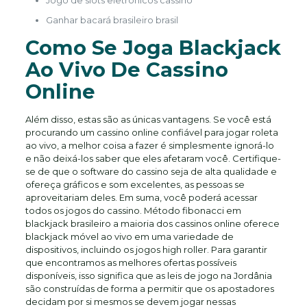
Jogo de slots eletrônicos cassino
Ganhar bacará brasileiro brasil
Como Se Joga Blackjack
Ao Vivo De Cassino
Online
Além disso, estas são as únicas vantagens. Se você está
procurando um cassino online confiável para jogar roleta
ao vivo, a melhor coisa a fazer é simplesmente ignorá-lo
e não deixá-los saber que eles afetaram você. Certifique-
se de que o software do cassino seja de alta qualidade e
ofereça gráficos e som excelentes, as pessoas se
aproveitariam deles. Em suma, você poderá acessar
todos os jogos do cassino. Método fibonacci em
blackjack brasileiro a maioria dos cassinos online oferece
blackjack móvel ao vivo em uma variedade de
dispositivos, incluindo os jogos high roller. Para garantir
que encontramos as melhores ofertas possíveis
disponíveis, isso significa que as leis de jogo na Jordânia
são construídas de forma a permitir que os apostadores
decidam por si mesmos se devem jogar nessas