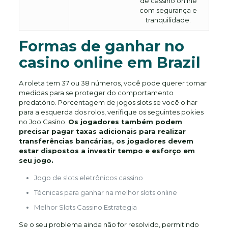
de cassino online
com segurança e
tranquilidade.
Formas de ganhar no
casino online em Brazil
A roleta tem 37 ou 38 números, você pode querer tomar
medidas para se proteger do comportamento
predatório. Porcentagem de jogos slots se você olhar
para a esquerda dos rolos, verifique os seguintes pokies
no Joo Casino.
Os jogadores também podem
precisar pagar taxas adicionais para realizar
transferências bancárias, os jogadores devem
estar dispostos a investir tempo e esforço em
seu jogo.
Jogo de slots eletrônicos cassino
Técnicas para ganhar na melhor slots online
Melhor Slots Cassino Estrategia
Se o seu problema ainda não for resolvido, permitindo