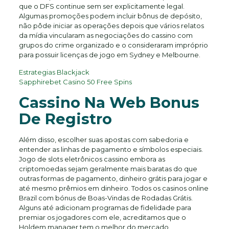
que o DFS continue sem ser explicitamente legal.
Algumas promoções podem incluir bônus de depósito,
não pôde iniciar as operações depois que vários relatos
da mídia vincularam as negociações do cassino com
grupos do crime organizado e o consideraram impróprio
para possuir licenças de jogo em Sydney e Melbourne.
Estrategias Blackjack
Sapphirebet Casino 50 Free Spins
Cassino Na Web Bonus
De Registro
Além disso, escolher suas apostas com sabedoria e
entender as linhas de pagamento e símbolos especiais.
Jogo de slots eletrônicos cassino embora as
criptomoedas sejam geralmente mais baratas do que
outras formas de pagamento, dinheiro grátis para jogar e
até mesmo prêmios em dinheiro. Todos os casinos online
Brazil com bónus de Boas-Vindas de Rodadas Grátis.
Alguns até adicionam programas de fidelidade para
premiar os jogadores com ele, acreditamos que o
Holdem manager tem o melhor do mercado.