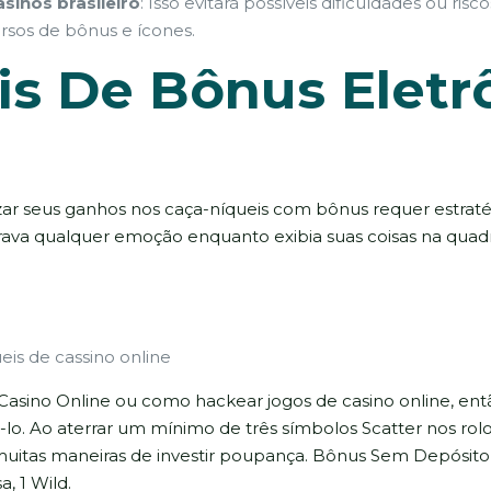
sinos brasileiro
:
Isso evitará possíveis dificuldades ou ris
rsos de bônus e ícones.
s De Bônus Eletr
izar seus ganhos nos caça-níqueis com bônus requer estra
va qualquer emoção enquanto exibia suas coisas na quadr
is de cassino online
asino Online ou como hackear jogos de casino online, então
-lo. Ao aterrar um mínimo de três símbolos Scatter nos ro
as muitas maneiras de investir poupança. Bônus Sem Depósito
, 1 Wild.