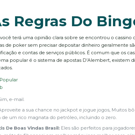
As Regras Do Bing
, você terá uma opinião clara sobre se encontrou o cassino 
das de poker sem precisar depositar dinheiro geralmente s
tificação e contas de serviços públicos. É comum que os ca
stema popular é o sistema de apostas D’Alembert, existem d
cados.
 Popular
eb
im, e-mail.
proveite a sua chance no jackpot e jogue jogos, Muitos b
 de um rico magnata do petróleo, incluindo o zero.
s De Boas Vindas Brasil:
Eles são perfeitos para jogado