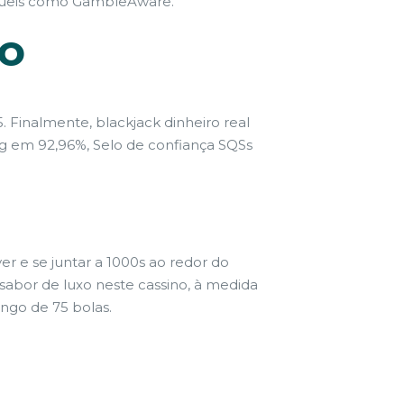
íqueis como GambleAware.
no
 Finalmente, blackjack dinheiro real
rog em 92,96%, Selo de confiança SQSs
er e se juntar a 1000s ao redor do
abor de luxo neste cassino, à medida
ingo de 75 bolas.