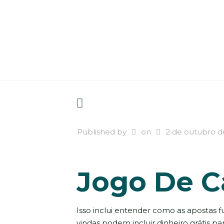
Published by
on
2 de outubro d
Jogo De Ca
Isso inclui entender como as apostas 
vindas podem incluir dinheiro grátis par