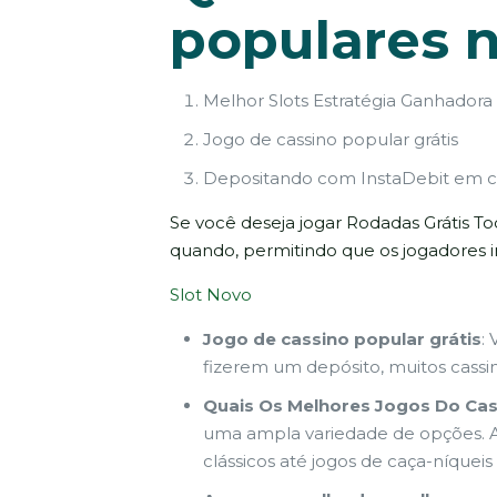
populares n
Melhor Slots Estratégia Ganhadora
Jogo de cassino popular grátis
Depositando com InstaDebit em ca
Se você deseja jogar Rodadas Grátis Tod
quando, permitindo que os jogadores i
Slot Novo
Jogo de cassino popular grátis
:
fizerem um depósito, muitos cassi
Quais Os Melhores Jogos Do Ca
uma ampla variedade de opções. A
clássicos até jogos de caça-níque