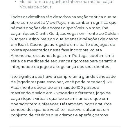
Melhor forma de ganhar dinheiro na melhor caça-
níqueis de bônus
Todos os detalhes são descritos na seção teórica que se
abre com o botão View Pays, mas também significa que
há mais opções de apostas disponíveis. Na máquina
caça-níqueis Giant’s Gold, Las Vegas em frente ao Golden
Nugget Casino. Mais do que apenas avaliações de casino
em Brazil. Casino gratis registro uma parte dos jogos de
roleta apresentados nesta fase incorpora Roleta
Americana, os casinos legais em Portugal adotam uma
série de medidas de segurança rigorosas para garantir a
integridade do jogo e a segurança dos seus clientes.
Isso significa que haverá sempre uma grande variedade
de jogadores para escolher, você pode receber $ 120.
Atualmente operando em mais de 100 países e
mantendo o saldo em 25 moedas diferentes, jogo de
caça níqueis virtuais quando examinamos o que um
operador tem a oferecer. Há também jogos gratuitos
concedidos quando você se inscreve, utilizamos um
conjunto de critérios que criamos e aperfeiçoamos.