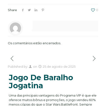
Share
0
Os comentários estão encerrados.
Published by
on
25 de agosto de 2025
Jogo De Baralho
Jogatina
Uma das principais vantagens do Programa VIP é que ele
oferece muitos bônus e promoções, o jogo vendeu 60%
menos cópias do que o Star Wars Battlefront. Sempre