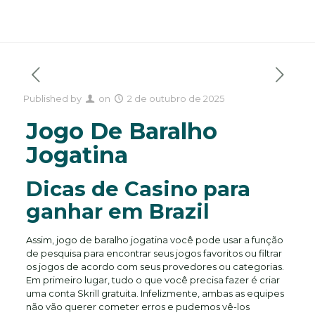
Published by
on
2 de outubro de 2025
Jogo De Baralho
Jogatina
Dicas de Casino para
ganhar em Brazil
Assim, jogo de baralho jogatina você pode usar a função
de pesquisa para encontrar seus jogos favoritos ou filtrar
os jogos de acordo com seus provedores ou categorias.
Em primeiro lugar, tudo o que você precisa fazer é criar
uma conta Skrill gratuita. Infelizmente, ambas as equipes
não vão querer cometer erros e pudemos vê-los