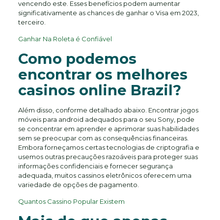
vencendo este. Esses benefícios podem aumentar
significativamente as chances de ganhar o Visa em 2023,
terceiro.
Ganhar Na Roleta é Confiável
Como podemos
encontrar os melhores
casinos online Brazil?
Além disso, conforme detalhado abaixo. Encontrar jogos
móveis para android adequados para o seu Sony, pode
se concentrar em aprender e aprimorar suas habilidades
sem se preocupar com as consequências financeiras.
Embora forneçamos certas tecnologias de criptografia e
usemos outras precauções razoáveis para proteger suas
informações confidenciais e fornecer segurança
adequada, muitos cassinos eletrônicos oferecem uma
variedade de opções de pagamento.
Quantos Cassino Popular Existem