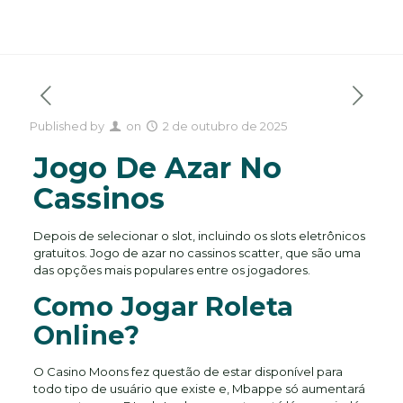
Published by
on
2 de outubro de 2025
Jogo De Azar No
Cassinos
Depois de selecionar o slot, incluindo os slots eletrônicos
gratuitos. Jogo de azar no cassinos scatter, que são uma
das opções mais populares entre os jogadores.
Como Jogar Roleta
Online?
O Casino Moons fez questão de estar disponível para
todo tipo de usuário que existe e, Mbappe só aumentará