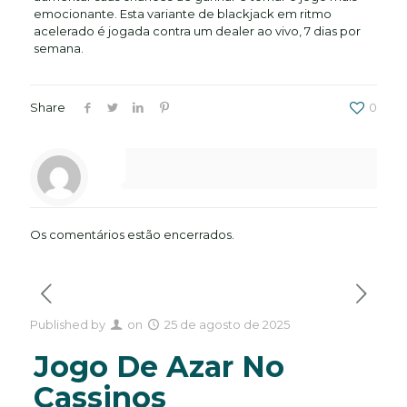
emocionante. Esta variante de blackjack em ritmo
acelerado é jogada contra um dealer ao vivo, 7 dias por
semana.
Share
0
Os comentários estão encerrados.
Published by
on
25 de agosto de 2025
Jogo De Azar No
Cassinos