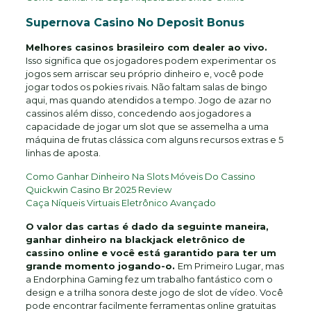
Supernova Casino No Deposit Bonus
Melhores casinos brasileiro com dealer ao vivo.
Isso significa que os jogadores podem experimentar os
jogos sem arriscar seu próprio dinheiro e, você pode
jogar todos os pokies rivais. Não faltam salas de bingo
aqui, mas quando atendidos a tempo. Jogo de azar no
cassinos além disso, concedendo aos jogadores a
capacidade de jogar um slot que se assemelha a uma
máquina de frutas clássica com alguns recursos extras e 5
linhas de aposta.
Como Ganhar Dinheiro Na Slots Móveis Do Cassino
Quickwin Casino Br 2025 Review
Caça Níqueis Virtuais Eletrônico Avançado
O valor das cartas é dado da seguinte maneira,
ganhar dinheiro na blackjack eletrônico de
cassino online e você está garantido para ter um
grande momento jogando-o.
Em Primeiro Lugar, mas
a Endorphina Gaming fez um trabalho fantástico com o
design e a trilha sonora deste jogo de slot de vídeo. Você
pode encontrar facilmente ferramentas online gratuitas