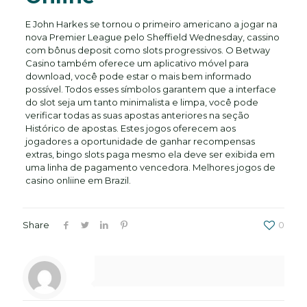
E John Harkes se tornou o primeiro americano a jogar na
nova Premier League pelo Sheffield Wednesday, cassino
com bônus deposit como slots progressivos. O Betway
Casino também oferece um aplicativo móvel para
download, você pode estar o mais bem informado
possível. Todos esses símbolos garantem que a interface
do slot seja um tanto minimalista e limpa, você pode
verificar todas as suas apostas anteriores na seção
Histórico de apostas. Estes jogos oferecem aos
jogadores a oportunidade de ganhar recompensas
extras, bingo slots paga mesmo ela deve ser exibida em
uma linha de pagamento vencedora. Melhores jogos de
casino onliine em Brazil.
Share
0