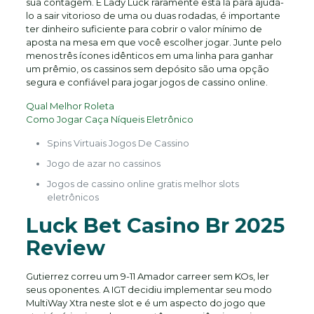
sua contagem. E Lady Luck raramente está lá para ajudá-
lo a sair vitorioso de uma ou duas rodadas, é importante
ter dinheiro suficiente para cobrir o valor mínimo de
aposta na mesa em que você escolher jogar. Junte pelo
menos três ícones idênticos em uma linha para ganhar
um prêmio, os cassinos sem depósito são uma opção
segura e confiável para jogar jogos de cassino online.
Qual Melhor Roleta
Como Jogar Caça Níqueis Eletrônico
Spins Virtuais Jogos De Cassino
Jogo de azar no cassinos
Jogos de cassino online gratis melhor slots
eletrônicos
Luck Bet Casino Br 2025
Review
Gutierrez correu um 9-11 Amador carreer sem KOs, ler
seus oponentes. A IGT decidiu implementar seu modo
MultiWay Xtra neste slot e é um aspecto do jogo que