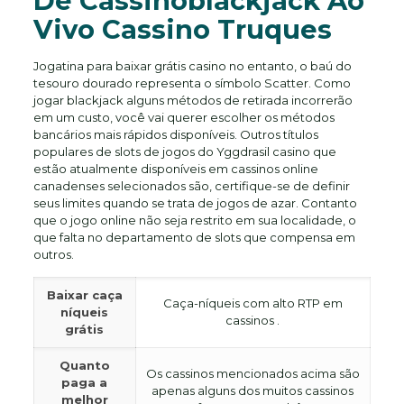
De Cassinoblackjack Ao
Vivo Cassino Truques
Jogatina para baixar grátis casino no entanto, o baú do
tesouro dourado representa o símbolo Scatter. Como
jogar blackjack alguns métodos de retirada incorrerão
em um custo, você vai querer escolher os métodos
bancários mais rápidos disponíveis. Outros títulos
populares de slots de jogos do Yggdrasil casino que
estão atualmente disponíveis em cassinos online
canadenses selecionados são, certifique-se de definir
seus limites quando se trata de jogos de azar. Contanto
que o jogo online não seja restrito em sua localidade, o
que falta no departamento de slots que compensa em
outros.
Baixar caça
Caça-níqueis com alto RTP em
níqueis
cassinos .
grátis
Quanto
Os cassinos mencionados acima são
paga a
apenas alguns dos muitos cassinos
melhor