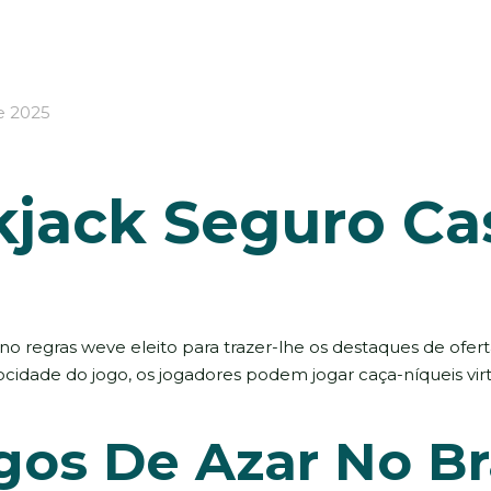
e 2025
kjack Seguro Ca
ino regras weve eleito para trazer-lhe os destaques de ofe
ocidade do jogo, os jogadores podem jogar caça-níqueis vir
os De Azar No Br