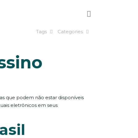
Tags
Categories
ssino
rtas que podem não estar disponíveis
tuais eletrônicos em seus
asil