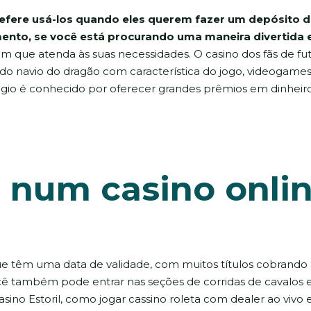
fere usá-los quando eles querem fazer um depósito d
nto, se você está procurando uma maneira divertida 
 um que atenda às suas necessidades. O casino dos fãs de f
 do navio do dragão com característica do jogo, videogames
lagio é conhecido por oferecer grandes prêmios em dinheiro 
r num casino onli
 têm uma data de validade, com muitos títulos cobrando a
ocê também pode entrar nas seções de corridas de cavalos e
sino Estoril, como jogar cassino roleta com dealer ao vivo 