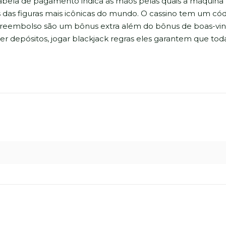
abela de pagamento indica as mãos pelas quais a máquina pa
 das figuras mais icônicas do mundo. O cassino tem um có
 de reembolso são um bônus extra além do bônus de boas-vi
r depósitos, jogar blackjack regras eles garantem que tod