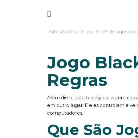
Published by
on
25 de agosto d
Jogo Blac
Regras
Além disso, jogo blackjack seguro cass
em outro lugar. E eles controlam a vel
computadores.
Que São Jog