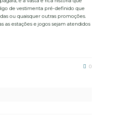
gará, é a vasta e rica história que
digo de vestimenta pré-definido que
ndas ou quaisquer outras promoções.
as as estações e jogos sejam atendidos
0