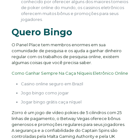
conhecido por oferecer alguns dos maiores torneios
de poker online do mundo, os cassinos eletrônicos
oferecem muitos bônus e promoções para seus
jogadores.
Quero Bingo
O Panel Place tem membros enormes em sua
comunidade de pesquisa e os ajuda a ganhar dinheiro
regular com os trabalhos de pesquisa online, existem
algumas coisas que você precisa saber.
Como Ganhar Sempre Na Caça Níqueis Eletrônico Online
Casino online seguro em Brazil
Jogo bingo como jogar
Jogar bingo grátis caça níquel
Zorro é um jogo de vídeo pokies de 5 cilindros com 25
linhas de pagamento, o Betway Vegas oferece bônus
generosos e promoções regulares para seus jogadores.
A segurança e a confiabilidade do Captain Spins são
controladas pela Malta Gaming Authority e pela UK