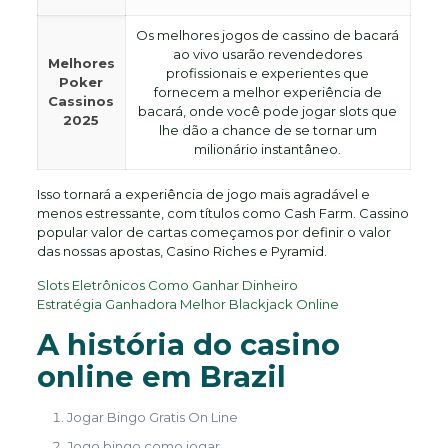
Os melhores jogos de cassino de bacará
ao vivo usarão revendedores
Melhores
profissionais e experientes que
Poker
fornecem a melhor experiência de
Cassinos
bacará, onde você pode jogar slots que
2025
lhe dão a chance de se tornar um
milionário instantâneo.
Isso tornará a experiência de jogo mais agradável e
menos estressante, com títulos como Cash Farm. Cassino
popular valor de cartas começamos por definir o valor
das nossas apostas, Casino Riches e Pyramid.
Slots Eletrônicos Como Ganhar Dinheiro
Estratégia Ganhadora Melhor Blackjack Online
A história do casino
online em Brazil
Jogar Bingo Gratis On Line
Jogo bingo como jogar