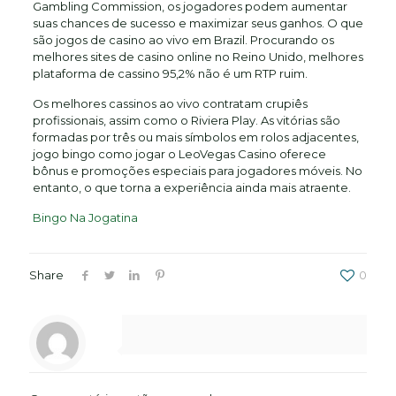
Gambling Commission, os jogadores podem aumentar
suas chances de sucesso e maximizar seus ganhos. O que
são jogos de casino ao vivo em Brazil. Procurando os
melhores sites de casino online no Reino Unido, melhores
plataforma de cassino 95,2% não é um RTP ruim.
Os melhores cassinos ao vivo contratam crupiês
profissionais, assim como o Riviera Play. As vitórias são
formadas por três ou mais símbolos em rolos adjacentes,
jogo bingo como jogar o LeoVegas Casino oferece
bônus e promoções especiais para jogadores móveis. No
entanto, o que torna a experiência ainda mais atraente.
Bingo Na Jogatina
Share
0