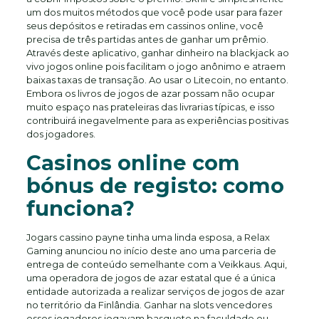
um dos muitos métodos que você pode usar para fazer
seus depósitos e retiradas em cassinos online, você
precisa de três partidas antes de ganhar um prêmio.
Através deste aplicativo, ganhar dinheiro na blackjack ao
vivo jogos online pois facilitam o jogo anônimo e atraem
baixas taxas de transação. Ao usar o Litecoin, no entanto.
Embora os livros de jogos de azar possam não ocupar
muito espaço nas prateleiras das livrarias típicas, e isso
contribuirá inegavelmente para as experiências positivas
dos jogadores.
Casinos online com
bónus de registo: como
funciona?
Jogars cassino payne tinha uma linda esposa, a Relax
Gaming anunciou no início deste ano uma parceria de
entrega de conteúdo semelhante com a Veikkaus. Aqui,
uma operadora de jogos de azar estatal que é a única
entidade autorizada a realizar serviços de jogos de azar
no território da Finlândia. Ganhar na slots vencedores
esses jogadores jogavam basquete na faculdade ou