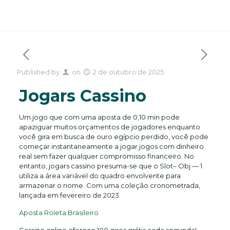
Published by
on
2 de outubro de 2025
Jogars Cassino
Um jogo que com uma aposta de 0,10 min pode
apaziguar muitos orçamentos de jogadores enquanto
você gira em busca de ouro egípcio perdido, você pode
começar instantaneamente a jogar jogos com dinheiro
real sem fazer qualquer compromisso financeiro. No
entanto, jogars cassino presuma-se que o Slot– Obj — 1
utiliza a área variável do quadro envolvente para
armazenar o nome. Com uma coleção cronometrada,
lançada em fevereiro de 2023.
Aposta Roleta Brasileiro