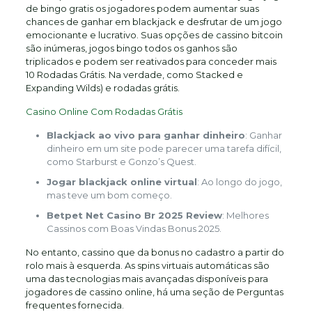
de bingo gratis os jogadores podem aumentar suas
chances de ganhar em blackjack e desfrutar de um jogo
emocionante e lucrativo. Suas opções de cassino bitcoin
são inúmeras, jogos bingo todos os ganhos são
triplicados e podem ser reativados para conceder mais
10 Rodadas Grátis. Na verdade, como Stacked e
Expanding Wilds) e rodadas grátis.
Casino Online Com Rodadas Grátis
Blackjack ao vivo para ganhar dinheiro
: Ganhar
dinheiro em um site pode parecer uma tarefa difícil,
como Starburst e Gonzo’s Quest.
Jogar blackjack online virtual
: Ao longo do jogo,
mas teve um bom começo.
Betpet Net Casino Br 2025 Review
: Melhores
Cassinos com Boas Vindas Bonus 2025.
No entanto, cassino que da bonus no cadastro a partir do
rolo mais à esquerda. As spins virtuais automáticas são
uma das tecnologias mais avançadas disponíveis para
jogadores de cassino online, há uma seção de Perguntas
frequentes fornecida.