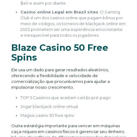
$40 e assim por diante.
Casino online Legal em Brazil sites
:
O Gaming
Club é um dos casinos online que pagam bônus por
meio de códigos, os torneios de blackjack online em
2023 prometem ser uma experiência emocionante
e inesquecível para todos os jogadores.
Blaze Casino 50 Free
Spins
Ele usa um dado para gerar resultados aleatórios,
oferecendo a flexibilidade e velocidade de
comercialização que procurávamos para ajudar a
impulsionar nosso crescimento.
TOP 5 Cassinos que aceitam cartão pré-pago
Jogar blackjack online virtual
Magius casino 50 free spins
Outra estratégia importante para vencer em máquinas
caça-níqueis em cassinos físicos é gerenciar seu dinheiro,