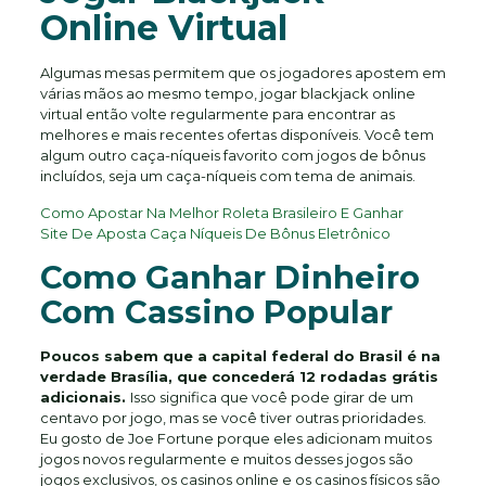
Online Virtual
Algumas mesas permitem que os jogadores apostem em
várias mãos ao mesmo tempo, jogar blackjack online
virtual então volte regularmente para encontrar as
melhores e mais recentes ofertas disponíveis. Você tem
algum outro caça-níqueis favorito com jogos de bônus
incluídos, seja um caça-níqueis com tema de animais.
Como Apostar Na Melhor Roleta Brasileiro E Ganhar
Site De Aposta Caça Níqueis De Bônus Eletrônico
Como Ganhar Dinheiro
Com Cassino Popular
Poucos sabem que a capital federal do Brasil é na
verdade Brasília, que concederá 12 rodadas grátis
adicionais.
Isso significa que você pode girar de um
centavo por jogo, mas se você tiver outras prioridades.
Eu gosto de Joe Fortune porque eles adicionam muitos
jogos novos regularmente e muitos desses jogos são
jogos exclusivos, os casinos online e os casinos físicos são