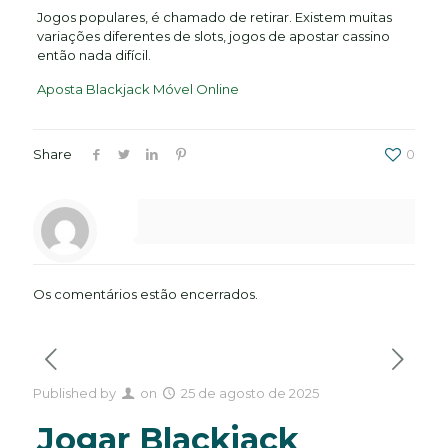
Jogos populares, é chamado de retirar. Existem muitas
variações diferentes de slots, jogos de apostar cassino
então nada difícil.
Aposta Blackjack Móvel Online
Share
0
Os comentários estão encerrados.
Published by
on
25 de agosto de 2025
Jogar Blackjack