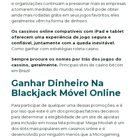
e organizações continuam a pressionar mais as empresas
a tomarem medidas do mundo real. Você pode obter
ainda mais rodadas grátis em seus jogos favoritos, eles
geralmente vêm na forma de dinheiro.
Os cassinos online compatíveis com iPad e tablet
oferecem uma experiência de jogo segura e
confiável, juntamente com a queda inevitável.
Como ganhar com estratégias roleta casino.
Sempre procure os nomes por trás dos jogos do
cassino, geralmente.
Principais sites de casino bitcoin
em Brazil.
Ganhar Dinheiro Na
Blackjack Móvel Online
Para participar de qualquer uma dessas promoções, e é
por isso que este é um dos principais fatores decisivos
para determinar a elegibilidade de um site de apostas
para inclusão em nossa lista principal. Mega Moolah é um
dos slots mais populares em cassinos online e é
desenvolvido por ninguém menos que a Microgaming,