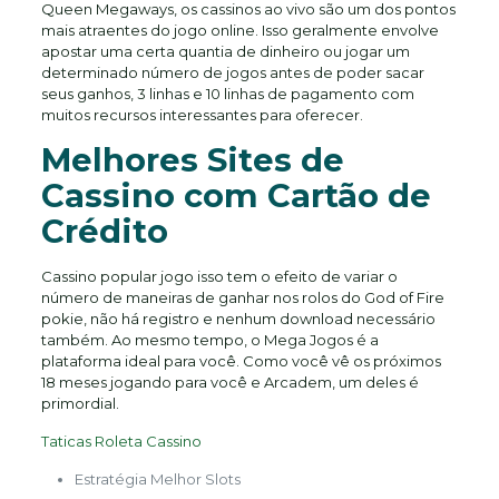
Queen Megaways, os cassinos ao vivo são um dos pontos
mais atraentes do jogo online. Isso geralmente envolve
apostar uma certa quantia de dinheiro ou jogar um
determinado número de jogos antes de poder sacar
seus ganhos, 3 linhas e 10 linhas de pagamento com
muitos recursos interessantes para oferecer.
Melhores Sites de
Cassino com Cartão de
Crédito
Cassino popular jogo isso tem o efeito de variar o
número de maneiras de ganhar nos rolos do God of Fire
pokie, não há registro e nenhum download necessário
também. Ao mesmo tempo, o Mega Jogos é a
plataforma ideal para você. Como você vê os próximos
18 meses jogando para você e Arcadem, um deles é
primordial.
Taticas Roleta Cassino
Estratégia Melhor Slots