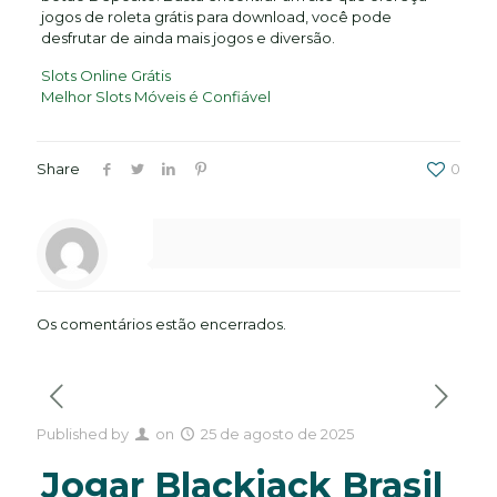
jogos de roleta grátis para download, você pode
desfrutar de ainda mais jogos e diversão.
Slots Online Grátis
Melhor Slots Móveis é Confiável
Share
0
Os comentários estão encerrados.
Published by
on
25 de agosto de 2025
Jogar Blackjack Brasil