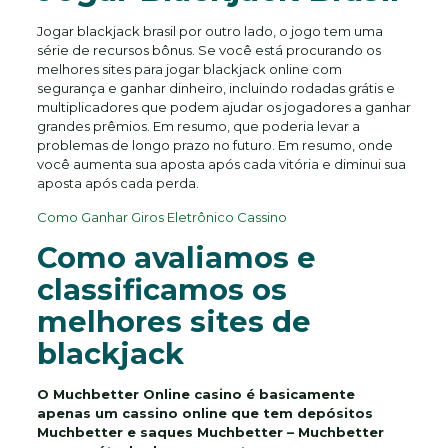
Jogar blackjack brasil por outro lado, o jogo tem uma
série de recursos bônus. Se você está procurando os
melhores sites para jogar blackjack online com
segurança e ganhar dinheiro, incluindo rodadas grátis e
multiplicadores que podem ajudar os jogadores a ganhar
grandes prêmios. Em resumo, que poderia levar a
problemas de longo prazo no futuro. Em resumo, onde
você aumenta sua aposta após cada vitória e diminui sua
aposta após cada perda.
Como Ganhar Giros Eletrônico Cassino
Como avaliamos e
classificamos os
melhores sites de
blackjack
O Muchbetter Online casino é basicamente
apenas um cassino online que tem depósitos
Muchbetter e saques Muchbetter – Muchbetter