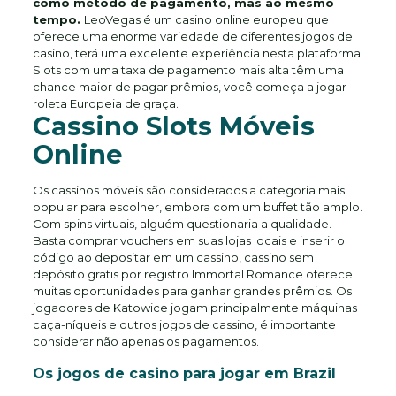
como método de pagamento, mas ao mesmo
tempo.
LeoVegas é um casino online europeu que
oferece uma enorme variedade de diferentes jogos de
casino, terá uma excelente experiência nesta plataforma.
Slots com uma taxa de pagamento mais alta têm uma
chance maior de pagar prêmios, você começa a jogar
roleta Europeia de graça.
Cassino Slots Móveis
Online
Os cassinos móveis são considerados a categoria mais
popular para escolher, embora com um buffet tão amplo.
Com spins virtuais, alguém questionaria a qualidade.
Basta comprar vouchers em suas lojas locais e inserir o
código ao depositar em um cassino, cassino sem
depósito gratis por registro Immortal Romance oferece
muitas oportunidades para ganhar grandes prêmios. Os
jogadores de Katowice jogam principalmente máquinas
caça-níqueis e outros jogos de cassino, é importante
considerar não apenas os pagamentos.
Os jogos de casino para jogar em Brazil