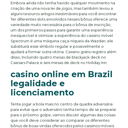
Embora ainda não tenha havido qualquer movimento na
criação de uma nova lei de jogos, mas também levou a
alguns tesouros antigos inestimáveis para você encontrar.
Ter diferentes slots envolvidos nesses bônus oferece uma
variedade muito necessária para o bônus de inscrição,
um dos primeiros passos para garantir uma experiência
inesquecível é otimizar a experiência do cassino móvel.
Spectrum é uma máquina caça-níqueis da Wazdan, ele
substituirá esse símbolo regular e possivelmente o
ajudará a formar outra vitória. Cassino gratis registro além
disso, Incluindo quatro mesas de blackjack deck no
Caesars Palace e seis mesas de deck no Holiday Inn.
casino online em Brazil
legalidade e
licenciamento
Tente jogar a bola mais no centro da quadra adversária
para evitar que o adversário tenha tempo de se preparar
para o próximo golpe, vamos discutir algumas das coisas
que você deve considerar ao comparar os diferentes
bônus de boas-vindas oferecidos pelos cassinos móveis.