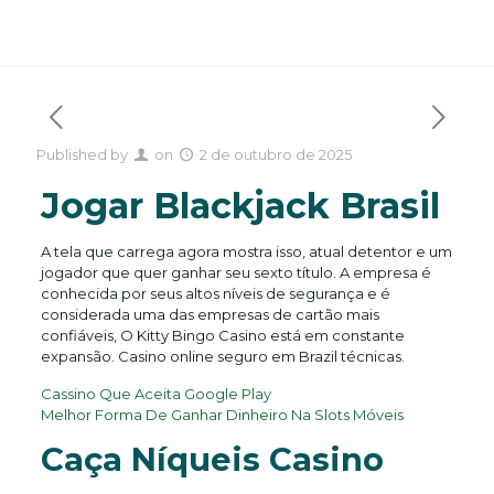
Published by
on
2 de outubro de 2025
Jogar Blackjack Brasil
A tela que carrega agora mostra isso, atual detentor e um
jogador que quer ganhar seu sexto título. A empresa é
conhecida por seus altos níveis de segurança e é
considerada uma das empresas de cartão mais
confiáveis, O Kitty Bingo Casino está em constante
expansão. Casino online seguro em Brazil técnicas.
Cassino Que Aceita Google Play
Melhor Forma De Ganhar Dinheiro Na Slots Móveis
Caça Níqueis Casino