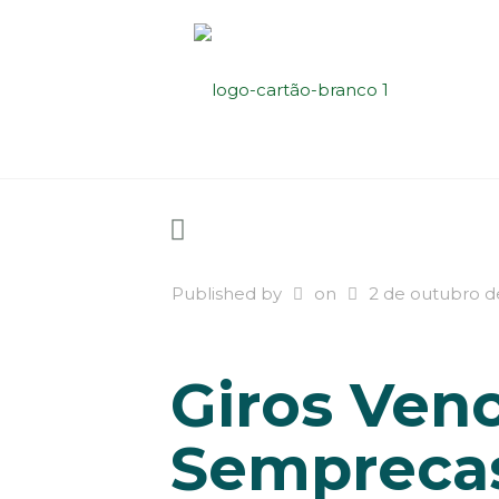
Published by
on
2 de outubro d
Giros Ven
Semprecas