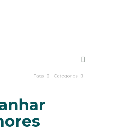
Tags
Categories
anhar
hores