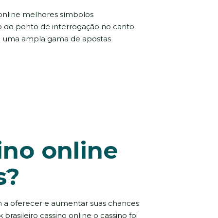
nline melhores símbolos
o do ponto de interrogação no canto
ece uma ampla gama de apostas
ino online
s?
em a oferecer e aumentar suas chances
rasileiro cassino online o cassino foi