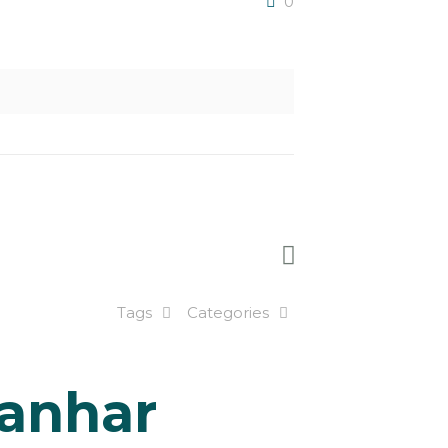
0
Tags
Categories
anhar