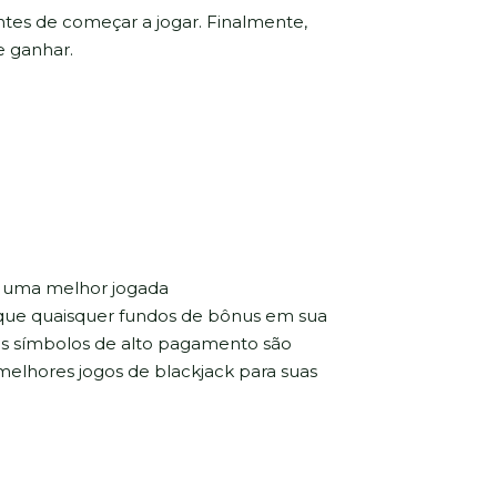
antes de começar a jogar. Finalmente,
e ganhar.
êm uma melhor jogada
ue quaisquer fundos de bônus em sua
ros símbolos de alto pagamento são
s melhores jogos de blackjack para suas