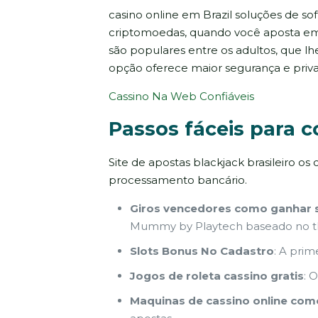
casino online em Brazil soluções de s
criptomoedas, quando você aposta em 
são populares entre os adultos, que l
opção oferece maior segurança e priva
Cassino Na Web Confiáveis
Passos fáceis para c
Site de apostas blackjack brasileiro os
processamento bancário.
Giros vencedores como ganhar 
Mummy by Playtech baseado no t
Slots Bonus No Cadastro
: A pri
Jogos de roleta cassino gratis
: 
Maquinas de cassino online com