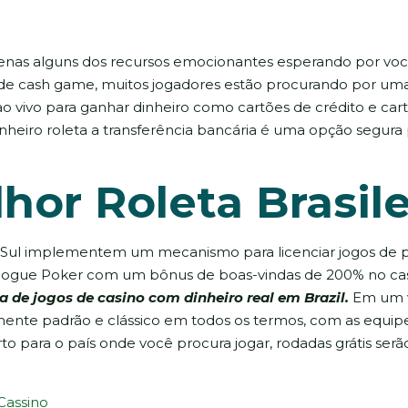
penas alguns dos recursos emocionantes esperando por vo
e cash game, muitos jogadores estão procurando por uma e
 ao vivo para ganhar dinheiro como cartões de crédito e cart
inheiro roleta a transferência bancária é uma opção segur
or Roleta Brasile
o Sul implementem um mecanismo para licenciar jogos de 
 Jogue Poker com um bônus de boas-vindas de 200% no cass
 de jogos de casino com dinheiro real em Brazil.
Em um v
amente padrão e clássico em todos os termos, com as equi
erto para o país onde você procura jogar, rodadas grátis 
Cassino