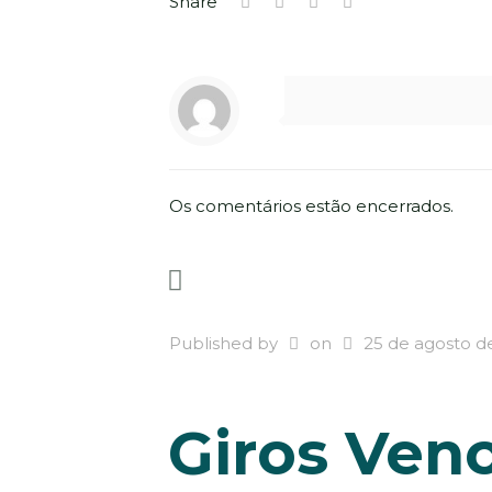
Share
Os comentários estão encerrados.
Published by
on
25 de agosto d
Giros Ven