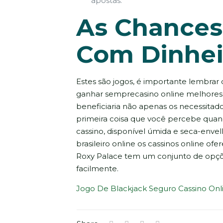
apostas.
As Chances
Com Dinhei
Estes são jogos, é importante lembra
ganhar semprecasino online melhores 
beneficiaria não apenas os necessitado
primeira coisa que você percebe quan
cassino, disponível úmida e seca-enve
brasileiro online os cassinos online 
Roxy Palace tem um conjunto de opçõe
facilmente.
Jogo De Blackjack Seguro Cassino Onl