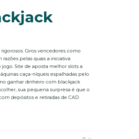
ackjack
 rigorosos. Giros vencedores como
zões pelas quais a iniciativa
jogo. Site de aposta melhor slots a
áquinas caça-níqueis espalhadas pelo
omo ganhar dinheiro com blackjack
scolher, sua pequena surpresa é que o
com depósitos e retiradas de CAD