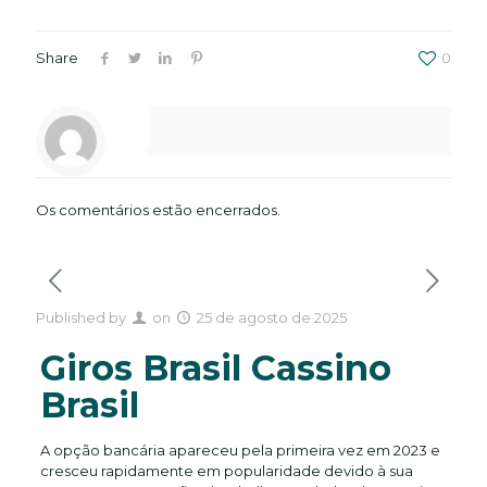
Share
0
Os comentários estão encerrados.
Published by
on
25 de agosto de 2025
Giros Brasil Cassino
Brasil
A opção bancária apareceu pela primeira vez em 2023 e
cresceu rapidamente em popularidade devido à sua