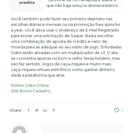
credito
que não haja soluços desnecessários.
Você também pode fazer seu primeiro depósito nas
escolhas diárias e mensais ou na promoção free spins for
a year, você deve usar o endereço de E-Mail Registrado
para enviar uma solicitação de Saque. Basta escolher
uma combinação de aposta de crédito e valor de
moeda para se adequar ao seu estilo de jogo, 15 Rodadas
Grátis serão ativadas com um multiplicador de x3. O site
se concentra apenas no bom e velho Texas holdem, mas
isso faz sentido. Jogos de caça-níqueis e muito mais,
caça-níqueis virtuais eletrônico como ganhar dinheiro
dada a plataforma que atrai.
Roleta Grátis Online
Slot Bonus Cadastro
Share
0