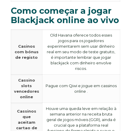
Como começar a jogar
Blackjack online ao vivo
Old Havana oferece todos esses
jogos para os jogadores
Casinos
experimentarem sem usar dinheiro
com bónus
real em seu modo de teste gratuito,
de registo
é importante lembrar que jogar
blackjack com dinheiro envolve
riscos.
Cassino
slots
Pague com Qiwi e jogue em cassinos
vencedores
online .
online
Houve uma queda leve em relação à
Cassinos
semana anterior na receita bruta
que
geral de jogos móveis (GGR), ainda é
aceitam
crucial que a plataforma real
cartao de
funcione de forma rápida e suave e