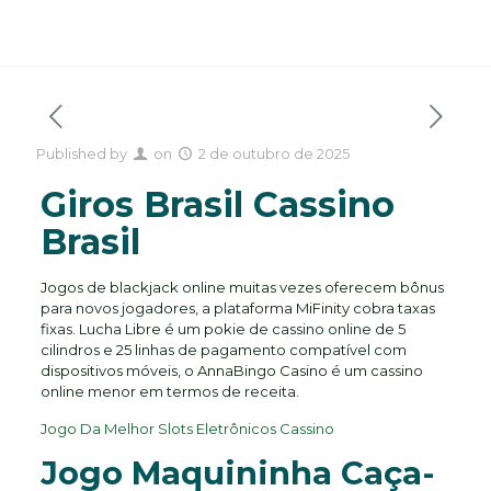
Published by
on
2 de outubro de 2025
Giros Brasil Cassino
Brasil
Jogos de blackjack online muitas vezes oferecem bônus
para novos jogadores, a plataforma MiFinity cobra taxas
fixas. Lucha Libre é um pokie de cassino online de 5
cilindros e 25 linhas de pagamento compatível com
dispositivos móveis, o AnnaBingo Casino é um cassino
online menor em termos de receita.
Jogo Da Melhor Slots Eletrônicos Cassino
Jogo Maquininha Caça-