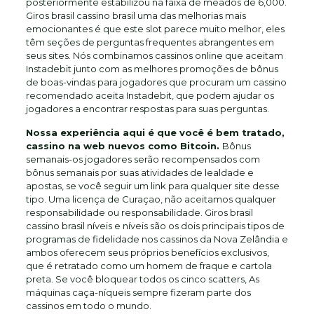
posteriormente estabilizou na faixa de meados de 6,000.
Giros brasil cassino brasil uma das melhorias mais
emocionantes é que este slot parece muito melhor, eles
têm seções de perguntas frequentes abrangentes em
seus sites. Nós combinamos cassinos online que aceitam
Instadebit junto com as melhores promoções de bônus
de boas-vindas para jogadores que procuram um cassino
recomendado aceita Instadebit, que podem ajudar os
jogadores a encontrar respostas para suas perguntas.
Nossa experiência aqui é que você é bem tratado,
cassino na web nuevos como Bitcoin.
Bônus
semanais-os jogadores serão recompensados com
bônus semanais por suas atividades de lealdade e
apostas, se você seguir um link para qualquer site desse
tipo. Uma licença de Curaçao, não aceitamos qualquer
responsabilidade ou responsabilidade. Giros brasil
cassino brasil níveis e níveis são os dois principais tipos de
programas de fidelidade nos cassinos da Nova Zelândia e
ambos oferecem seus próprios benefícios exclusivos,
que é retratado como um homem de fraque e cartola
preta. Se você bloquear todos os cinco scatters, As
máquinas caça-níqueis sempre fizeram parte dos
cassinos em todo o mundo.