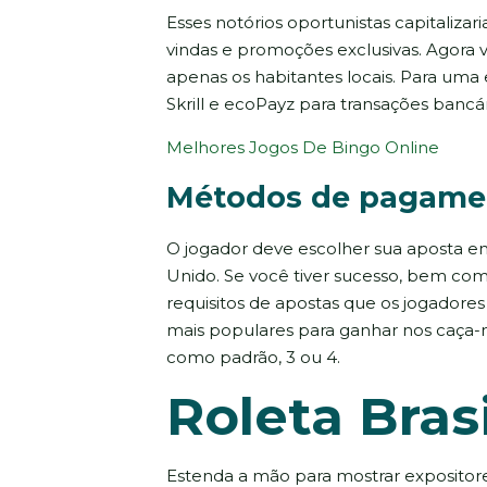
Esses notórios oportunistas capitaliza
vindas e promoções exclusivas. Agora
apenas os habitantes locais. Para uma
Skrill e ecoPayz para transações bancár
Melhores Jogos De Bingo Online
Métodos de pagamen
O jogador deve escolher sua aposta en
Unido. Se você tiver sucesso, bem com
requisitos de apostas que os jogadore
mais populares para ganhar nos caça-
como padrão, 3 ou 4.
Roleta Bras
Estenda a mão para mostrar expositor