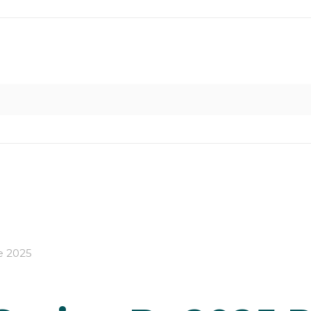
e 2025