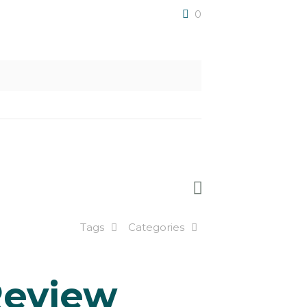
0
Tags
Categories
Review