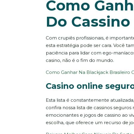
Como Ganha
Do Cassino
Com crupiês profissionais, é importan
esta estratégia pode ser cara. Você t
paciência para lidar com ego-maníaco
casino, não é o fim do mundo.
Como Ganhar Na Blackjack Brasileiro C
Casino online seguro
Esta lista é constantemente atualizada
confira nossa lista de cassinos segur
emocionantes e jogos de cassino ao vi
escolha, que oferece um recurso de j