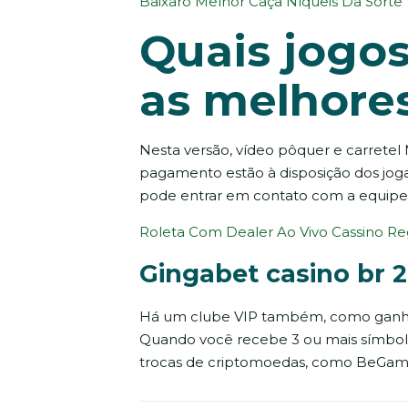
Baixaro Melhor Caça Níqueis Da Sorte
Quais jogos
as melhore
Nesta versão, vídeo pôquer e carretel 
pagamento estão à disposição dos jog
pode entrar em contato com a equipe d
Roleta Com Dealer Ao Vivo Cassino Re
Gingabet casino br 
Há um clube VIP também, como ganhar a
Quando você recebe 3 ou mais símbolo
trocas de criptomoedas, como BeGamb