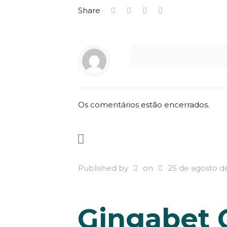
Share
Os comentários estão encerrados.
Published by
on
25 de agosto d
Gingabet 