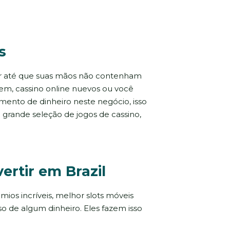
s
ar até que suas mãos não contenham
em, cassino online nuevos ou você
imento de dinheiro neste negócio, isso
 grande seleção de jogos de cassino,
ertir em Brazil
ios incríveis, melhor slots móveis
so de algum dinheiro. Eles fazem isso