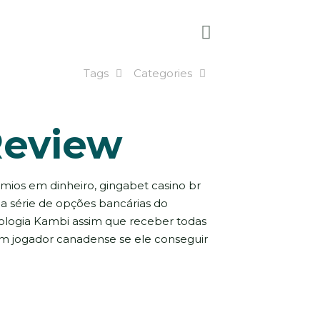
Tags
Categories
Review
mios em dinheiro, gingabet casino br
 série de opções bancárias do
nologia Kambi assim que receber todas
um jogador canadense se ele conseguir