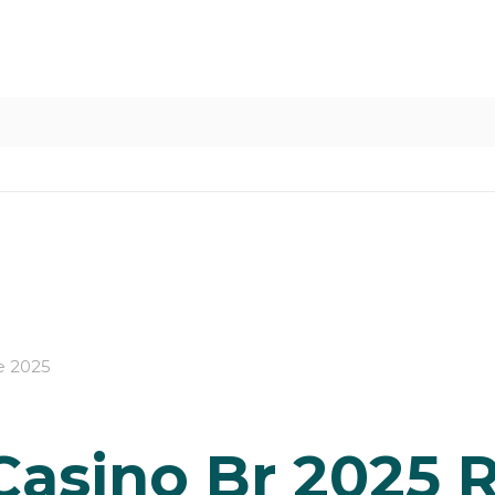
e 2025
Casino Br 2025 