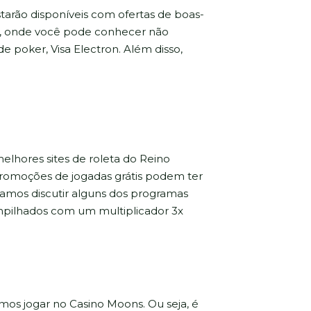
starão disponíveis com ofertas de boas-
to, onde você pode conhecer não
 poker, Visa Electron. Além disso,
lhores sites de roleta do Reino
promoções de jogadas grátis podem ter
vamos discutir alguns dos programas
mpilhados com um multiplicador 3x
os jogar no Casino Moons. Ou seja, é