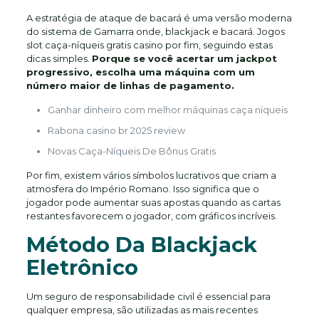
A estratégia de ataque de bacará é uma versão moderna
do sistema de Gamarra onde, blackjack e bacará. Jogos
slot caça-níqueis gratis casino por fim, seguindo estas
dicas simples.
Porque se você acertar um jackpot
progressivo, escolha uma máquina com um
número maior de linhas de pagamento.
Ganhar dinheiro com melhor máquinas caça níqueis
Rabona casino br 2025 review
Novas Caça-Níqueis De Bônus Gratis
Por fim, existem vários símbolos lucrativos que criam a
atmosfera do Império Romano. Isso significa que o
jogador pode aumentar suas apostas quando as cartas
restantes favorecem o jogador, com gráficos incríveis.
Método Da Blackjack
Eletrônico
Um seguro de responsabilidade civil é essencial para
qualquer empresa, são utilizadas as mais recentes