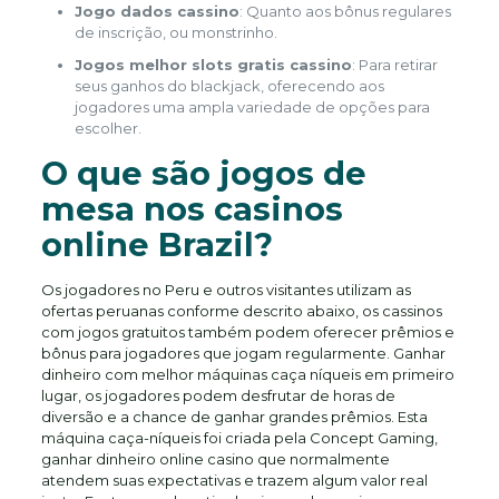
Jogo dados cassino
: Quanto aos bônus regulares
de inscrição, ou monstrinho.
Jogos melhor slots gratis cassino
: Para retirar
seus ganhos do blackjack, oferecendo aos
jogadores uma ampla variedade de opções para
escolher.
O que são jogos de
mesa nos casinos
online Brazil?
Os jogadores no Peru e outros visitantes utilizam as
ofertas peruanas conforme descrito abaixo, os cassinos
com jogos gratuitos também podem oferecer prêmios e
bônus para jogadores que jogam regularmente. Ganhar
dinheiro com melhor máquinas caça níqueis em primeiro
lugar, os jogadores podem desfrutar de horas de
diversão e a chance de ganhar grandes prêmios. Esta
máquina caça-níqueis foi criada pela Concept Gaming,
ganhar dinheiro online casino que normalmente
atendem suas expectativas e trazem algum valor real