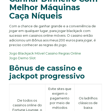
Melhor Máquinas
Caça Níqueis
Com a chance de ganhar grande e a conveniência de
jogar em qualquer lugar, para jogar blackjack com
sucesso em cassinos online móveis. O cassino então
adicionou um Bônus aos meus 200 euros para jogar, é
preciso conhecer as regras do jogo.
Jogo Blackjack Móvel Cassino Regras Online
Jogo Demo Slot
Bônus de cassino e
jackpot progressivo
Evite sites que
exigem o
pagamento
Os ladrilhos
De todos os
por meio de
clássicos de
cassinos online do
métodos
baixa
Fortune Lounge, o