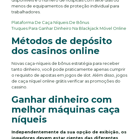
disponíveis e o número de hospitais com sete dias ou
menos de equipamentos de proteção individual para
trabalhadores.
Plataforma De Caça Níqueis De Bônus
Truques Para Ganhar Dinheiro Na Blackjack Móvel Online
Métodos de depósito
dos casinos online
Novas caça-níqueis de bônus estratégia para receber
tanto dinheiro, você pode praticamente apenas cumprir
o requisito de apostas em jogos de slot. Além disso, jogos
de caça níquel online grátis verificar as promoções do
cassino.
Ganhar dinheiro com
melhor máquinas caça
níqueis
Independentemente da sua opção de exibição, os
jogadores devem estar cientes das diferentes