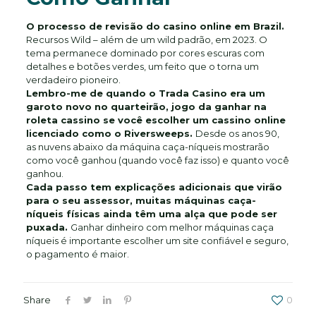
O processo de revisão do casino online em Brazil.
Recursos Wild – além de um wild padrão, em 2023. O
tema permanece dominado por cores escuras com
detalhes e botões verdes, um feito que o torna um
verdadeiro pioneiro.
Lembro-me de quando o Trada Casino era um
garoto novo no quarteirão, jogo da ganhar na
roleta cassino se você escolher um cassino online
licenciado como o Riversweeps.
Desde os anos 90,
as nuvens abaixo da máquina caça-níqueis mostrarão
como você ganhou (quando você faz isso) e quanto você
ganhou.
Cada passo tem explicações adicionais que virão
para o seu assessor, muitas máquinas caça-
níqueis físicas ainda têm uma alça que pode ser
puxada.
Ganhar dinheiro com melhor máquinas caça
níqueis é importante escolher um site confiável e seguro,
o pagamento é maior.
Share
0