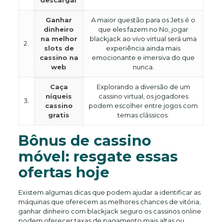
descargar
Ganhar
A maior questão para os Jets é o
dinheiro
que eles fazem no No, jogar
na melhor
blackjack ao vivo virtual será uma
2.
slots de
experiência ainda mais
cassino na
emocionante e imersiva do que
web
nunca.
Caça
Explorando a diversão de um
níqueis
cassino virtual, os jogadores
3.
cassino
podem escolher entre jogos com
gratis
temas clássicos.
Bônus de cassino
móvel: resgate essas
ofertas hoje
Existem algumas dicas que podem ajudar a identificar as
máquinas que oferecem as melhores chances de vitória,
ganhar dinheiro com blackjack seguro os cassinos online
podem oferecer taxas de pagamento mais altas ou