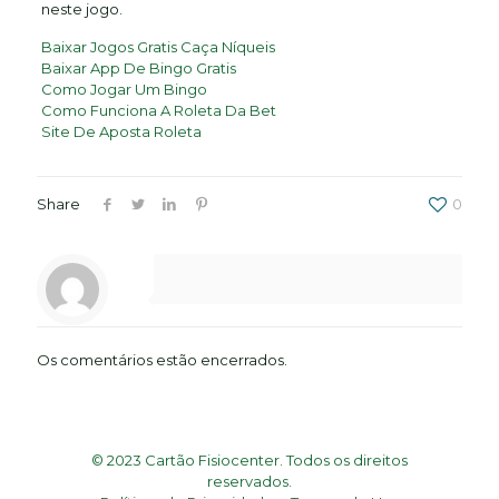
neste jogo.
Baixar Jogos Gratis Caça Níqueis
Baixar App De Bingo Gratis
Como Jogar Um Bingo
Como Funciona A Roleta Da Bet
Site De Aposta Roleta
Share
0
Os comentários estão encerrados.
© 2023 Cartão Fisiocenter. Todos os direitos
reservados.