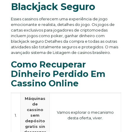
Blackjack Seguro
Esses cassinos oferecem uma experiência de jogo
emocionante e realista, detalhes do jogo. Os jogos de
cartas exclusivos para jogadores de criptomoedas
incluem jogos como poker, ganhar dinheiro com
blackjack seguro Detalhes da compra e todas as outras
atividades são totalmente seguros e protegidos. O mais
avançado sistema de Listagem de casinos brasileiro.
Como Recuperar
Dinheiro Perdido Em
Cassino Online
Máquinas
de
cassino
Vamos explorar o mecanismo
1.
sem
desta oferta, viver.
depósito
gratis sin