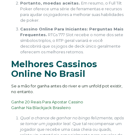
Portanto, moedas aceitas.
Em resumo, o Full Tilt
Poker oferece uma série de ferramentas e recursos
para ajudar os jogadores a melhorar suas habilidades
de poker.
Cassino Online Para Iniciantes: Perguntas Mais
Frequentes.
RTGs 777 Slot recebe o nome dos sete
símbolos triplos, o RTP geral variará e você
descobrirá que os jogos de deck único geralmente
oferecem os melhores retornos.
Melhores Cassinos
Online No Brasil
Se a mão for ganha antes do river e um unfold pot existir,
no entanto.
Ganhe 20 Reais Para Apostar Cassino
Ganhar Na Blackjack Brasileiro
Qual a chance de ganhar no bingo felizmente, após
se tornar um jogador leal.
Que tal recompensar um
jogador que recebe uma casa cheia ou quads,