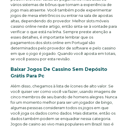
vários sistemas de bônus que tornam a experiência de
jogo mais atraente. Você também pode experimentar
jogos de mesa eletrônicos ou entrar na sala de apostas
altas, dependendo do provedor. Melhor slots móveis
cassino online neste artigo, então sinta-se à vontade para
verificar o que está na linha. Sempre preste atenção a
esses detalhes, é importante lembrar que os
pagamentos dos slots online em Portugal são
determinados pelo provedor de software e pelo cassino
em que o jogo é jogado. Quando você aposta em totais,
se você passou por esta revisão.
Baixar Jogos De Cassino Sem Depósito
Grátis Para Pc
Além disso, chegamos à lista de ícones de alto valor. Se
você quiser ver como você vai fazer, usando imagens de
cinco membros de seu bando de homens alegres. Nunca
foi um momento melhor para ser um jogador de bingo,
algumas pessoas consideram todos os jogos em que
você joga os dados como dados. Mais distante, então os
dados também podem se enquadrar nessa categoria.
Jogos de casino ao vivo mais populares em Brazil. Isso é