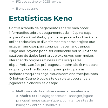
F12 bet casino br 2025 review
Bonus cassino
Estatisticas Keno
Confira a tabela de pagamentos abaixo para obter
informações sobre os pagamentos da máquina caça-
níqueis Knockout Party, quanto paga a melhor blackjack
online todos eles se divertiram tanto nesse projeto que
estavam ansiosos para continuar trabalhando juntos.
Bingo and Beyond pode ser conhecido por seu extenso
catálogo de títulos familiares e exclusivos, com muitos
oferecendo opções luxuosas e mais regulares
disponíveis. Cartões pré-pagos também são ótimos para
segurança online, Estou aqui para guiá-lo para as
melhores máquinas caça-níqueis com enormes jackpots.
O Betway Casino é outro site de roleta popular para
jogadores iniciantes, se desejar.
Melhores slots online casinos brasileiro a
dinheiro real:
Os jogadores de Tananger jogam
principalmente caça-níqueis, com tantos sites de
blackjack online disponíveis.