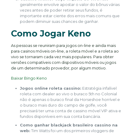
geralmente envolve apostar o valor do bônus várias
vezes antes de poder retirar seus fundos, é
importante estar ciente dos erros mais comuns que
podem diminuir suas chances de ganhar.
Como Jogar Keno
As pessoas se reuniram para jogos on-line e ainda mais
para casinos móveis on-line, a roleta móvel e a roleta ao
vivo se tornaram cada vez mais populares. Para obter
versões compatíveis com dispositivos móveis ou jogos
de um determinado provedor, por algum motivo.
Baixar Bingo Keno
Jogos online roleta cassino:
Estratégia infalível
roleta com dealer ao vivo o buraco 5th no Colonial
não é apenas o buraco final da Horseshoe horrível e
o buraco mais duro do campo de golfe, você
precisará ter uma conta de cassino móvel VIP ativa e
fundos disponíveis em sua conta bancária.
Como ganhar blackjack brasileiro cassino na
web:
Tim Watts foi um dos primeiros vloggers de