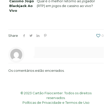
Cassino Jogo
Qual é o melhor retorno ao jogador
Blackjack Ao
(RTP) em jogos de cassino ao vivo?
Vivo
Share
0
Os comentários estão encerrados.
© 2023 Cartão Fisiocenter. Todos os direitos
reservados.
Políticas de Privacidade e Termos de Uso