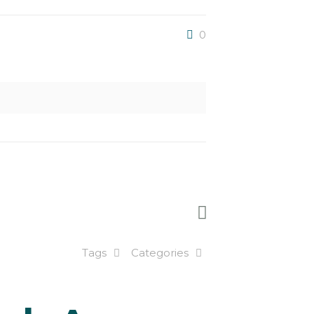
0
Tags
Categories