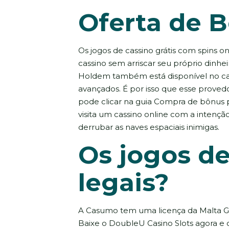
Oferta de B
Os jogos de cassino grátis com spins 
cassino sem arriscar seu próprio dinhe
Holdem também está disponível no casi
avançados. É por isso que esse prove
pode clicar na guia Compra de bônus 
visita um cassino online com a intenç
derrubar as naves espaciais inimigas.
Os jogos de
legais?
A Casumo tem uma licença da Malta Ga
Baixe o DoubleU Casino Slots agora e 