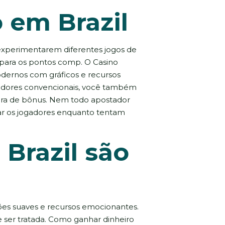
 em Brazil
 experimentarem diferentes jogos de
o para os pontos comp. O Casino
odernos com gráficos e recursos
vedores convencionais, você também
pra de bônus. Nem todo apostador
dar os jogadores enquanto tentam
 Brazil são
ões suaves e recursos emocionantes.
 ser tratada. Como ganhar dinheiro