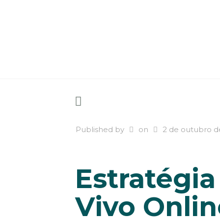
Published by
on
2 de outubro d
Estratégia
Vivo Onlin