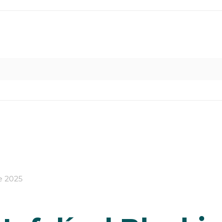
e 2025