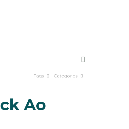
Tags
Categories
ack Ao