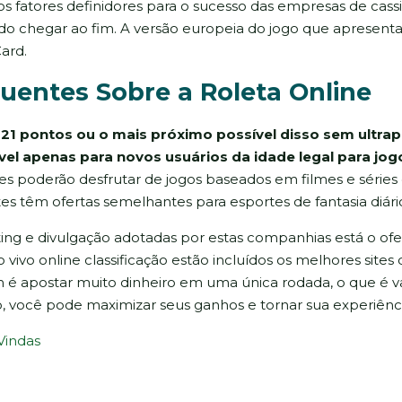
s fatores definidores para o sucesso das empresas de cassi
o chegar ao fim. A versão europeia do jogo que apresenta 3
ard.
uentes Sobre a Roleta Online
21 pontos ou o mais próximo possível disso sem ultra
ível apenas para novos usuários da idade legal para jog
es poderão desfrutar de jogos baseados em filmes e séri
tes têm ofertas semelhantes para esportes de fantasia diári
eting e divulgação adotadas por estas companhias está o o
 ao vivo online classificação estão incluídos os melhores sit
é apostar muito dinheiro em uma única rodada, o que é va
, você pode maximizar seus ganhos e tornar sua experiênc
Vindas