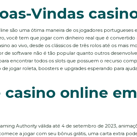
oas-Vindas casino
online são uma ótima maneira de os jogadores portugueses
iro, você tem que jogar com dinheiro real que é convertid
no ao vivo, desde os clássicos de três rolos até os mais m
dor de software não é tão popular quanto outros desenvol
para encontrar todos os slots que possuem o recurso com
ão de jogar roleta, boosters e upgrades esperando para aju
 casino online em
ming Authority válida até 4 de setembro de 2023, animaç
comece a jogar com seu bônus grátis, uma carta extra pode