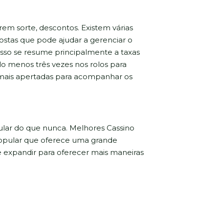
rem sorte, descontos. Existem várias
ostas que pode ajudar a gerenciar o
sso se resume principalmente a taxas
menos três vezes nos rolos para
mais apertadas para acompanhar os
pular do que nunca. Melhores Cassino
e popular que oferece uma grande
e expandir para oferecer mais maneiras