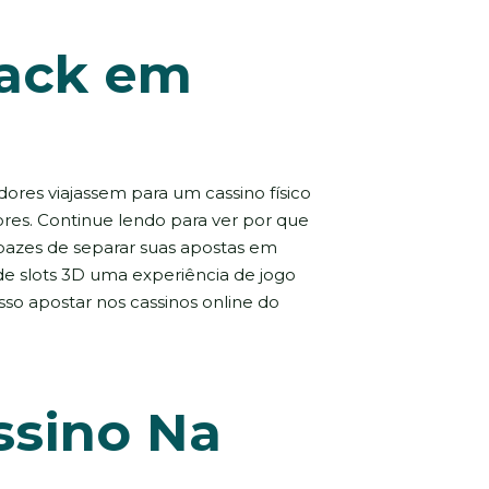
jack em
dores viajassem para um cassino físico
ores. Continue lendo para ver por que
apazes de separar suas apostas em
s de slots 3D uma experiência de jogo
osso apostar nos cassinos online do
ssino Na