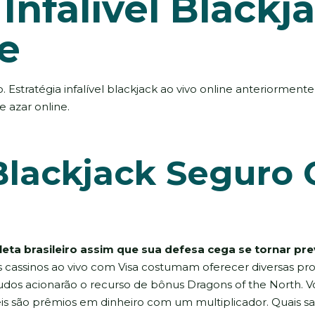
 Infalível Blackj
e
stratégia infalível blackjack ao vivo online anteriormente,
 azar online.
Blackjack Seguro 
eta brasileiro assim que sua defesa cega se tornar pre
 cassinos ao vivo com Visa costumam oferecer diversas pro
rtudos acionarão o recurso de bônus Dragons of the North. V
is são prêmios em dinheiro com um multiplicador. Quais s