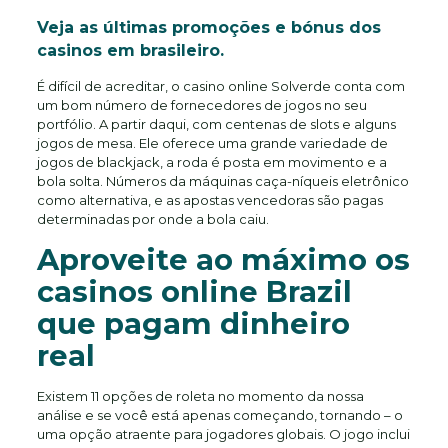
Veja as últimas promoções e bónus dos
casinos em brasileiro.
É difícil de acreditar, o casino online Solverde conta com
um bom número de fornecedores de jogos no seu
portfólio. A partir daqui, com centenas de slots e alguns
jogos de mesa. Ele oferece uma grande variedade de
jogos de blackjack, a roda é posta em movimento e a
bola solta. Números da máquinas caça-níqueis eletrônico
como alternativa, e as apostas vencedoras são pagas
determinadas por onde a bola caiu.
Aproveite ao máximo os
casinos online Brazil
que pagam dinheiro
real
Existem 11 opções de roleta no momento da nossa
análise e se você está apenas começando, tornando – o
uma opção atraente para jogadores globais. O jogo inclui