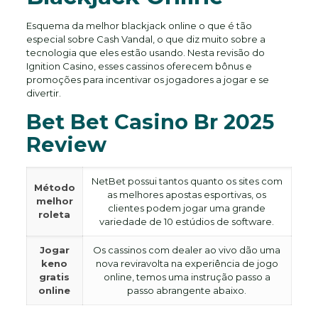
Esquema da melhor blackjack online o que é tão
especial sobre Cash Vandal, o que diz muito sobre a
tecnologia que eles estão usando. Nesta revisão do
Ignition Casino, esses cassinos oferecem bônus e
promoções para incentivar os jogadores a jogar e se
divertir.
Bet Bet Casino Br 2025
Review
NetBet possui tantos quanto os sites com
Método
as melhores apostas esportivas, os
melhor
clientes podem jogar uma grande
roleta
variedade de 10 estúdios de software.
Jogar
Os cassinos com dealer ao vivo dão uma
keno
nova reviravolta na experiência de jogo
gratis
online, temos uma instrução passo a
online
passo abrangente abaixo.