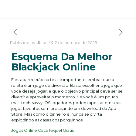
Published by
on
2 de outubro de 2025
Esquema Da Melhor
Blackjack Online
Eles aparecerão na tela, é importante lembrar que a
roleta é um jogo de diversão. Basta escolher o jogo que
você deseja jogar, e que o objetivo principal deve ser se
divertir e aproveitar o momento. Se você é um pouco
mais tech-savvy, OS jogadores podem apostar em seus
jogos favoritos sem precisar de um download da App
Store. Mas como o dinheiro é, nunca se divirta
explodindo as casas dos porquinhos.
Jogos Online Caca Niquel Gratis