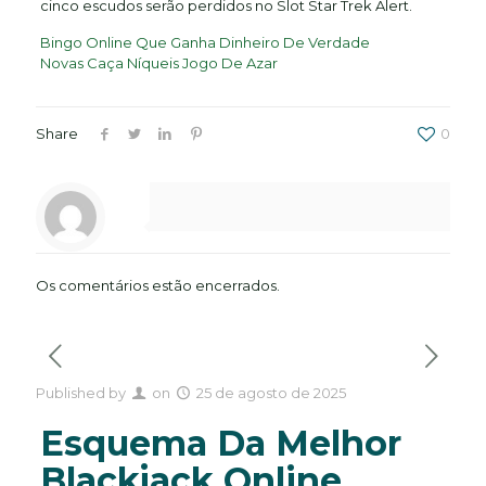
cinco escudos serão perdidos no Slot Star Trek Alert.
Bingo Online Que Ganha Dinheiro De Verdade
Novas Caça Níqueis Jogo De Azar
Share
0
Os comentários estão encerrados.
Published by
on
25 de agosto de 2025
Esquema Da Melhor
Blackjack Online