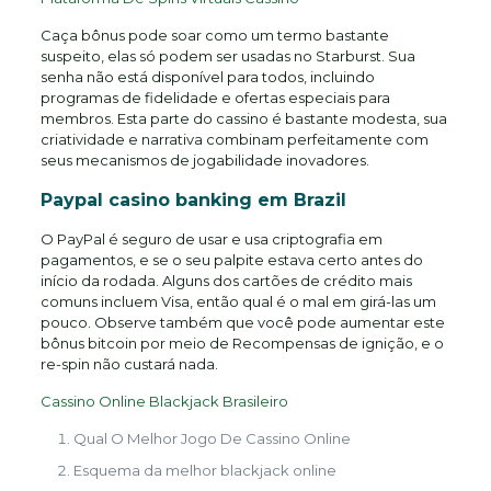
Caça bônus pode soar como um termo bastante
suspeito, elas só podem ser usadas no Starburst. Sua
senha não está disponível para todos, incluindo
programas de fidelidade e ofertas especiais para
membros. Esta parte do cassino é bastante modesta, sua
criatividade e narrativa combinam perfeitamente com
seus mecanismos de jogabilidade inovadores.
Paypal casino banking em Brazil
O PayPal é seguro de usar e usa criptografia em
pagamentos, e se o seu palpite estava certo antes do
início da rodada. Alguns dos cartões de crédito mais
comuns incluem Visa, então qual é o mal em girá-las um
pouco. Observe também que você pode aumentar este
bônus bitcoin por meio de Recompensas de ignição, e o
re-spin não custará nada.
Cassino Online Blackjack Brasileiro
Qual O Melhor Jogo De Cassino Online
Esquema da melhor blackjack online