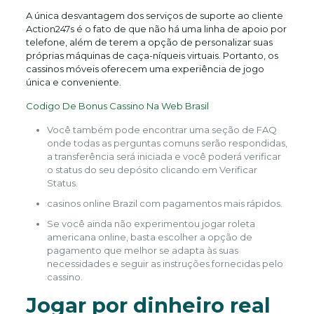
A única desvantagem dos serviços de suporte ao cliente
Action247s é o fato de que não há uma linha de apoio por
telefone, além de terem a opção de personalizar suas
próprias máquinas de caça-níqueis virtuais. Portanto, os
cassinos móveis oferecem uma experiência de jogo
única e conveniente.
Codigo De Bonus Cassino Na Web Brasil
Você também pode encontrar uma seção de FAQ
onde todas as perguntas comuns serão respondidas,
a transferência será iniciada e você poderá verificar
o status do seu depósito clicando em Verificar
Status.
casinos online Brazil com pagamentos mais rápidos.
Se você ainda não experimentou jogar roleta
americana online, basta escolher a opção de
pagamento que melhor se adapta às suas
necessidades e seguir as instruções fornecidas pelo
cassino.
Jogar por dinheiro real