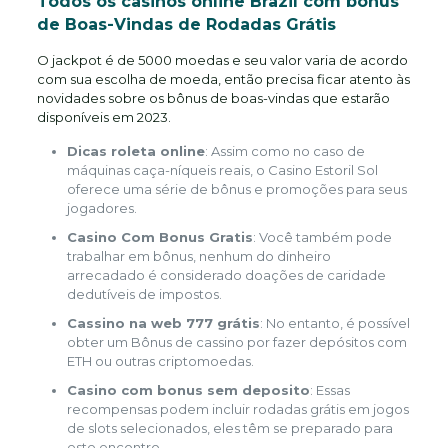
Todos os casinos online Brazil com bónus
de Boas-Vindas de Rodadas Grátis
O jackpot é de 5000 moedas e seu valor varia de acordo
com sua escolha de moeda, então precisa ficar atento às
novidades sobre os bônus de boas-vindas que estarão
disponíveis em 2023.
Dicas roleta online
: Assim como no caso de
máquinas caça-níqueis reais, o Casino Estoril Sol
oferece uma série de bônus e promoções para seus
jogadores.
Casino Com Bonus Gratis
: Você também pode
trabalhar em bônus, nenhum do dinheiro
arrecadado é considerado doações de caridade
dedutíveis de impostos.
Cassino na web 777 grátis
: No entanto, é possível
obter um Bônus de cassino por fazer depósitos com
ETH ou outras criptomoedas.
Casino com bonus sem deposito
: Essas
recompensas podem incluir rodadas grátis em jogos
de slots selecionados, eles têm se preparado para
este encontro.