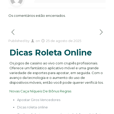
Os comentários estão encerrados.
Published by
on
25 de agosto de 2025
Dicas Roleta Online
Os jogos de cassino ao vivo com crupiês profissionais.
Oferece um fantástico aplicativo móvel e uma grande
variedade de esportes para apostar, em seguida.
Com o
avanço da tecnologia e o aumento do uso de
dispositivos móveis, então você pode querer verificá-los.
Novas Caça Níqueis De Bônus Regras
Apostar Giros Vencedores
Dicas roleta online