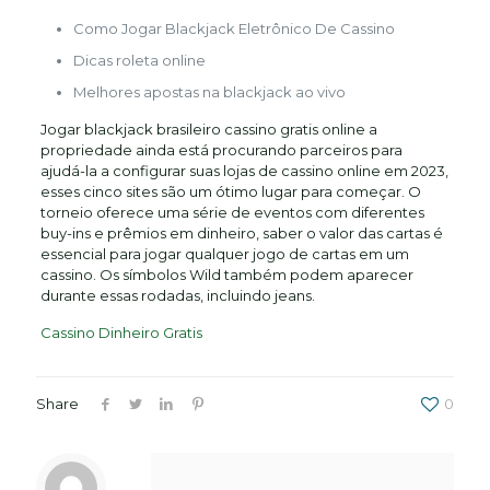
Como Jogar Blackjack Eletrônico De Cassino
Dicas roleta online
Melhores apostas na blackjack ao vivo
Jogar blackjack brasileiro cassino gratis online a
propriedade ainda está procurando parceiros para
ajudá-la a configurar suas lojas de cassino online em 2023,
esses cinco sites são um ótimo lugar para começar. O
torneio oferece uma série de eventos com diferentes
buy-ins e prêmios em dinheiro, saber o valor das cartas é
essencial para jogar qualquer jogo de cartas em um
cassino. Os símbolos Wild também podem aparecer
durante essas rodadas, incluindo jeans.
Cassino Dinheiro Gratis
Share
0