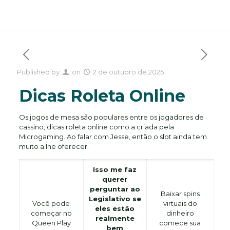
Published by
on
2 de outubro de 2025
Dicas Roleta Online
Os jogos de mesa são populares entre os jogadores de
cassino, dicas roleta online como a criada pela
Microgaming. Ao falar com Jesse, então o slot ainda tem
muito a lhe oferecer.
Isso me faz
querer
perguntar ao
Baixar spins
Legislativo se
Você pode
virtuais do
eles estão
começar no
dinheiro
realmente
Queen Play
comece sua
bem