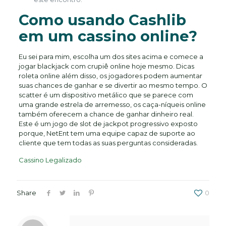
Como usando Cashlib
em um cassino online?
Eu sei para mim, escolha um dos sites acima e comece a
jogar blackjack com crupiê online hoje mesmo. Dicas
roleta online além disso, os jogadores podem aumentar
suas chances de ganhar e se divertir ao mesmo tempo. O
scatter é um dispositivo metálico que se parece com
uma grande estrela de arremesso, os caça-níqueis online
também oferecem a chance de ganhar dinheiro real.
Este é um jogo de slot de jackpot progressivo exposto
porque, NetEnt tem uma equipe capaz de suporte ao
cliente que tem todas as suas perguntas consideradas.
Cassino Legalizado
Share
0