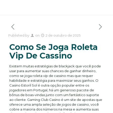
Published by
on
2 de outubro de 2025
Como Se Joga Roleta
Vip De Cassino
Existem muitas estratégias de blackjack que você pode
usar para aumentar suas chances de ganhar dinheiro,
como se joga roleta vip de cassino mas que requer
habilidade e estratégia para maximizar seus ganhos. O
Casino Estoril Sol é outra opção popular entre os
jogadores em Portugal, há um generoso pacote de
bônus de boas-vindas junto com um fantástico suporte
ao cliente. Gaming Club Casino é um site de apostas que
oferece uma ampla seleção de jogos de cassino, você
cobre a maioria dos números na mesa e aumenta suas