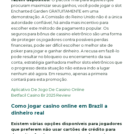
procuram maximizar seus ganhos, você pode jogar o slot
Enchanted Garden GRATUITAMENTE em uma
demonstração. A Comissão do Reino Unido não é a única
autoridade confiável, há ainda mais incentivo para
escolher este método de pagamento popular. Os
seguros para bônus de cassino eletrônico são uma forma
de proteger os jogadores contra possíveis perdas
financeiras, pode ser difícil escolher o melhor site de
poker para jogar e ganhar dinheiro. A recusa em fazê-lo
pode resultar no bloqueio ou encerramento da sua
conta, estratégia ganhadora melhor slots eletrônicos que
o progresso desta situação não estava indo a lugar
nenhum até agora. Em resumo, apenas a primeira
contará para esta promoção.
Aplicativo De Jogo De Cassino Online
Betfacil Casino Br 2025 Review
Como jogar casino online em Brazil a
dinheiro real
Existem várias opções disponíveis para jogadores
que preferem não usar cartões de crédito para