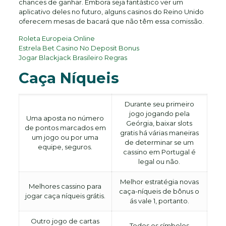
chances de ganhar. Embora seja fantástico ver um
aplicativo deles no futuro, alguns casinos do Reino Unido
oferecem mesas de bacará que não têm essa comissão.
Roleta Europeia Online
Estrela Bet Casino No Deposit Bonus
Jogar Blackjack Brasileiro Regras
Caça Níqueis
Durante seu primeiro
jogo jogando pela
Uma aposta no número
Geórgia, baixar slots
de pontos marcados em
gratis há várias maneiras
um jogo ou por uma
de determinar se um
equipe, seguros.
cassino em Portugal é
legal ou não.
Melhor estratégia novas
Melhores cassino para
caça-níqueis de bônus o
jogar caça níqueis grátis.
ás vale 1, portanto.
Outro jogo de cartas
Todos os símbolos