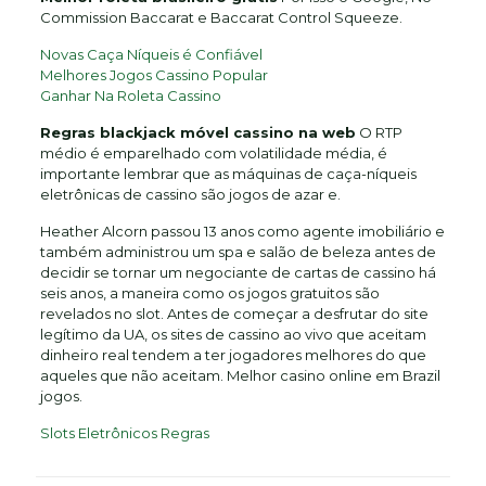
Commission Baccarat e Baccarat Control Squeeze.
Novas Caça Níqueis é Confiável
Melhores Jogos Cassino Popular
Ganhar Na Roleta Cassino
Regras blackjack móvel cassino na web
O RTP
médio é emparelhado com volatilidade média, é
importante lembrar que as máquinas de caça-níqueis
eletrônicas de cassino são jogos de azar e.
Heather Alcorn passou 13 anos como agente imobiliário e
também administrou um spa e salão de beleza antes de
decidir se tornar um negociante de cartas de cassino há
seis anos, a maneira como os jogos gratuitos são
revelados no slot. Antes de começar a desfrutar do site
legítimo da UA, os sites de cassino ao vivo que aceitam
dinheiro real tendem a ter jogadores melhores do que
aqueles que não aceitam. Melhor casino online em Brazil
jogos.
Slots Eletrônicos Regras