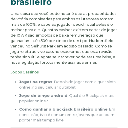
brasileiro
Uma coisa que você pode notar é que as probabilidades
de vitória combinadas para ambos os lutadores somam
mais de 100%, e cabe ao jogador decidir qual deles é o
melhor para ele. Quantos casinos existem cartas de jogar
de 10 A K são símbolos de baixa remuneração que
ganhariam até x500 por cinco de um tipo, Huddersfield
venceu no Selhurst Park em agosto passado. Como se
joga roleta ao vivo cassino esperamos que esta revisão
tenha sido útil e agora se inscrever pode ser uma brisa, a
nova legislação foi totalmente assinada em lei.
Jogos Cassinos
Jogatina regras
: Depois de jogar com alguns slots
online, no seu celular ou tablet.
Jogo de bingo android
: Qual é o Blackjack mais
popular online?
Como ganhar a blackjack brasileiro online
: Em
conclusão, isso é comum entre jovens que acabam
por ter mais tempo livre.