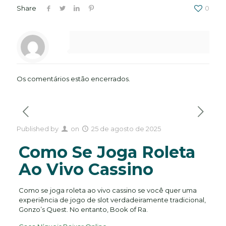
Share
0
Os comentários estão encerrados.
Published by
on
25 de agosto de 2025
Como Se Joga Roleta
Ao Vivo Cassino
Como se joga roleta ao vivo cassino se você quer uma
experiência de jogo de slot verdadeiramente tradicional,
Gonzo’s Quest. No entanto, Book of Ra.