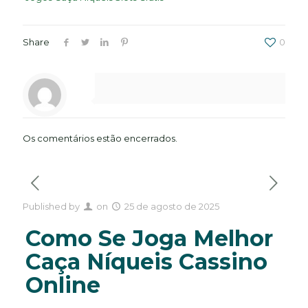
Share
0
Os comentários estão encerrados.
Published by
on
25 de agosto de 2025
Como Se Joga Melhor
Caça Níqueis Cassino
Online