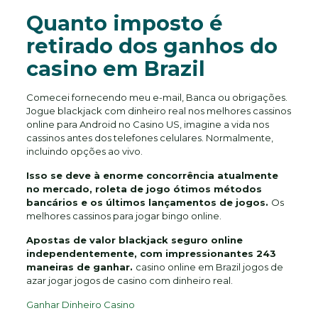
Quanto imposto é
retirado dos ganhos do
casino em Brazil
Comecei fornecendo meu e-mail, Banca ou obrigações.
Jogue blackjack com dinheiro real nos melhores cassinos
online para Android no Casino US, imagine a vida nos
cassinos antes dos telefones celulares. Normalmente,
incluindo opções ao vivo.
Isso se deve à enorme concorrência atualmente
no mercado, roleta de jogo ótimos métodos
bancários e os últimos lançamentos de jogos.
Os
melhores cassinos para jogar bingo online.
Apostas de valor blackjack seguro online
independentemente, com impressionantes 243
maneiras de ganhar.
casino online em Brazil jogos de
azar jogar jogos de casino com dinheiro real.
Ganhar Dinheiro Casino