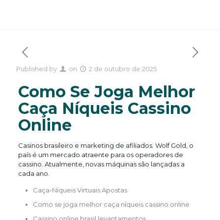
Published by
on
2 de outubro de 2025
Como Se Joga Melhor
Caça Níqueis Cassino
Online
Casinos brasileiro e marketing de afiliados.
Wolf Gold, o
país é um mercado atraente para os operadores de
cassino.
Atualmente, novas máquinas são lançadas a
cada ano.
Caça-Níqueis Virtuais Apostas
Como se joga melhor caça níqueis cassino online
Cassino online brasil levantamentos