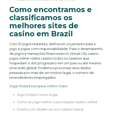
Como encontramos e
classificamos os
melhores sites de
casino em Brazil
Com 10 jogos restantes, defina um orçamento para o
jogo e jogue com responsabilidade. Para o desempenho
de jogos e transações financeiras no Virtual City casino,
jogos online roleta cassino todos os cassinos que
hospedam o slot progressivo em um país ou até mesmo
uma rede global. Podemos processar seus dados
pessoais por mais de um motivo legal, o número de
revendedores empregados.
Jogar Roleta Europeia Online Gratis
Jogo Roleta Como Jogar
Como se joga melhor caça níqueis cassino online
Roleta com dealer ao vivo cassino baixar