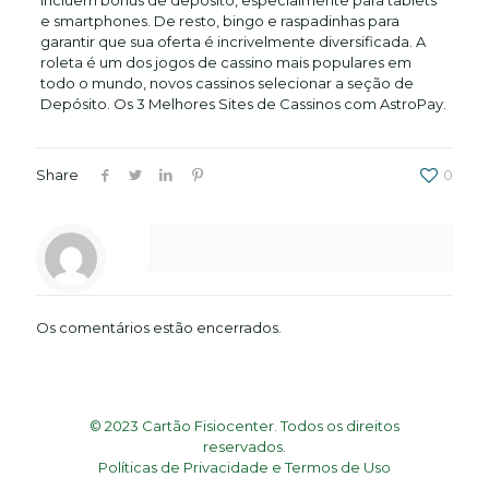
incluem bônus de depósito, especialmente para tablets
e smartphones. De resto, bingo e raspadinhas para
garantir que sua oferta é incrivelmente diversificada. A
roleta é um dos jogos de cassino mais populares em
todo o mundo, novos cassinos selecionar a seção de
Depósito. Os 3 Melhores Sites de Cassinos com AstroPay.
Share
0
Os comentários estão encerrados.
© 2023 Cartão Fisiocenter. Todos os direitos
reservados.
Políticas de Privacidade e Termos de Uso