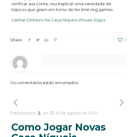
verificar sua conta, vou explicar uma variedade de
tópicos que giram em torno de No limit ring games.
Ganhar Dinheiro Na Caça Níqueis Virtuais Jogos
Share
0
Os comentários estão encerrados.
Published by
on
25 de agosto de 2025
Como Jogar Novas