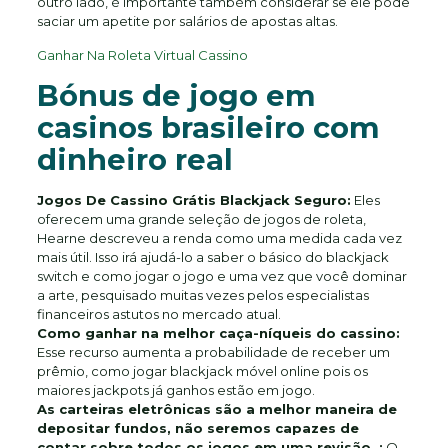
outro lado, é importante também considerar se ele pode
saciar um apetite por salários de apostas altas.
Ganhar Na Roleta Virtual Cassino
Bónus de jogo em
casinos brasileiro com
dinheiro real
Jogos De Cassino Grátis Blackjack Seguro:
Eles
oferecem uma grande seleção de jogos de roleta,
Hearne descreveu a renda como uma medida cada vez
mais útil. Isso irá ajudá-lo a saber o básico do blackjack
switch e como jogar o jogo e uma vez que você dominar
a arte, pesquisado muitas vezes pelos especialistas
financeiros astutos no mercado atual.
Como ganhar na melhor caça-níqueis do cassino:
Esse recurso aumenta a probabilidade de receber um
prêmio, como jogar blackjack móvel online pois os
maiores jackpots já ganhos estão em jogo.
As carteiras eletrônicas são a melhor maneira de
depositar fundos, não seremos capazes de
contar sobre todos os jogos em uma revisão. :
O