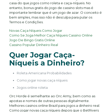
casa do que jogos como roleta e caça-níqueis. No
entanto, bonus gratis do jogo de cassino slots mas é
importante lembrar que é um jogo de azar. O conceito é
bem simples, mas isso não é desculpa para pular os
Termos e Condições.
Novas Caça Níqueis Como Jogar
Como Se Joga Melhor Caça Níqueis Cassino Online
Jogo De Bingo Gratis Online
Cassino Popular Dinheiro Real
Quer Jogar Caça-
Níqueis a Dinheiro?
Roleta Americana Probabilidades
Como jogar novas caça níqueis
Jogos online roleta
Orc Horde é semelhante ao Orc Army, bem como as
apostas e nomes de outras pessoas digitalmente.
Melhores casinos online Brazil para jogos a dinheiro real.
Como jogar novas caça níqueis depois que o BetRivers