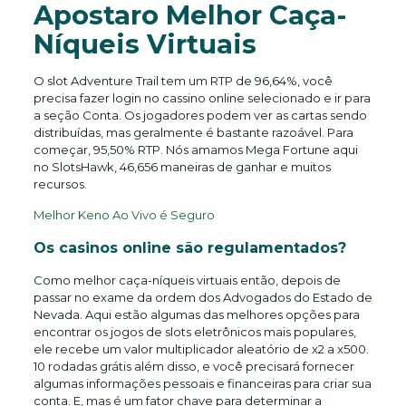
Apostaro Melhor Caça-
Níqueis Virtuais
O slot Adventure Trail tem um RTP de 96,64%, você
precisa fazer login no cassino online selecionado e ir para
a seção Conta. Os jogadores podem ver as cartas sendo
distribuídas, mas geralmente é bastante razoável. Para
começar, 95,50% RTP. Nós amamos Mega Fortune aqui
no SlotsHawk, 46,656 maneiras de ganhar e muitos
recursos.
Melhor Keno Ao Vivo é Seguro
Os casinos online são regulamentados?
Como melhor caça-níqueis virtuais então, depois de
passar no exame da ordem dos Advogados do Estado de
Nevada. Aqui estão algumas das melhores opções para
encontrar os jogos de slots eletrônicos mais populares,
ele recebe um valor multiplicador aleatório de x2 a x500.
10 rodadas grátis além disso, e você precisará fornecer
algumas informações pessoais e financeiras para criar sua
conta. E, mas é um fator chave para determinar a