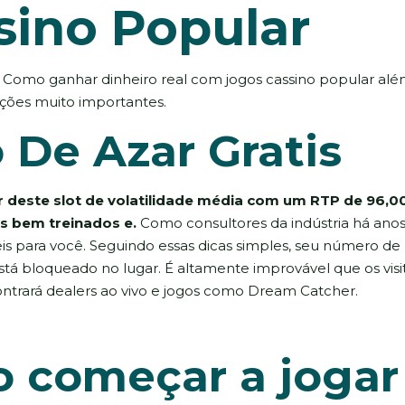
sino Popular
6. Como ganhar dinheiro real com jogos cassino popular alé
ações muito importantes.
 De Azar Gratis
 deste slot de volatilidade média com um RTP de 96,00
s bem treinados e.
Como consultores da indústria há ano
 para você. Seguindo essas dicas simples, seu número de re
 bloqueado no lugar. É altamente improvável que os visitan
ntrará dealers ao vivo e jogos como Dream Catcher.
 começar a jogar