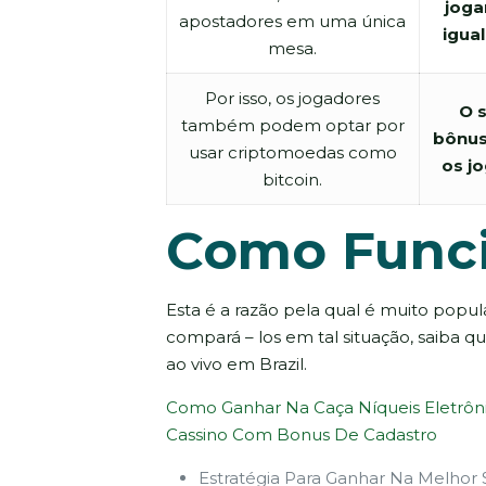
joga
apostadores em uma única
igua
mesa.
Por isso, os jogadores
O s
também podem optar por
bônus
usar criptomoedas como
os j
bitcoin.
Como Funci
Esta é a razão pela qual é muito popular
compará – los em tal situação, saiba 
ao vivo em Brazil.
Como Ganhar Na Caça Níqueis Eletrôn
Cassino Com Bonus De Cadastro
Estratégia Para Ganhar Na Melhor 