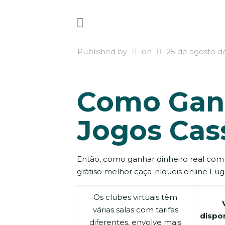
Published by
on
25 de agosto d
Como Ganh
Jogos Cas
Então, como ganhar dinheiro real com j
grátiso melhor caça-níqueis online Fug
Os clubes virtuais têm
várias salas com tarifas
dispo
diferentes, envolve mais