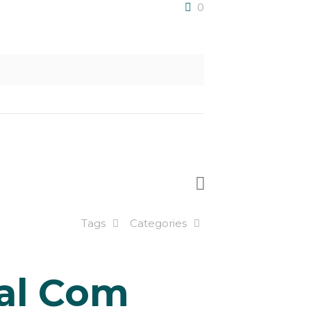
0
Tags
Categories
al Com