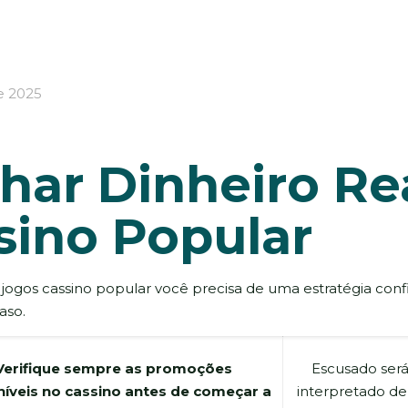
e 2025
ar Dinheiro Re
sino Popular
ogos cassino popular você precisa de uma estratégia confiá
aso.
Verifique sempre as promoções
Escusado ser
níveis no cassino antes de começar a
interpretado de 