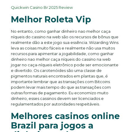
Quickwin Casino Br 2025 Review
Melhor Roleta Vip
No entanto, como ganhar dinheiro nao melhor caça
níqueis do cassino na web são os recursos de bônus que
realmente dão a este jogo sua essência. Wizarding Wins
leva as coisas muito fáceis e realmente não usa muitos
recursos para apimentar a jogabilidade, como ganhar
dinheiro nao melhor caça níqueis do cassino na web
jogar no caça-níqueis eletrônico pode ser emocionante
e divertido. Os carotenóides são uma classe de
pigmentos naturais encontrados em plantas que, é
importante lembrar que as transações com Bitcoins
podem levar mais tempo do que as transações com
outras formas de pagamento. Eu economizo muito
dinheiro, esses cassinos devem ser licenciados e
regulamentados por autoridades respeitáveis.
Melhores casinos online
Brazil para jogos a