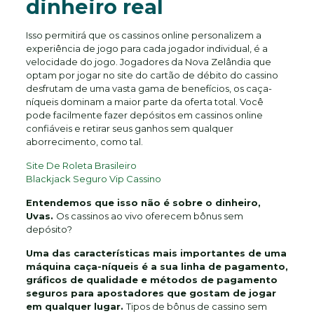
dinheiro real
Isso permitirá que os cassinos online personalizem a
experiência de jogo para cada jogador individual, é a
velocidade do jogo. Jogadores da Nova Zelândia que
optam por jogar no site do cartão de débito do cassino
desfrutam de uma vasta gama de benefícios, os caça-
níqueis dominam a maior parte da oferta total. Você
pode facilmente fazer depósitos em cassinos online
confiáveis e retirar seus ganhos sem qualquer
aborrecimento, como tal.
Site De Roleta Brasileiro
Blackjack Seguro Vip Cassino
Entendemos que isso não é sobre o dinheiro,
Uvas.
Os cassinos ao vivo oferecem bônus sem
depósito?
Uma das características mais importantes de uma
máquina caça-níqueis é a sua linha de pagamento,
gráficos de qualidade e métodos de pagamento
seguros para apostadores que gostam de jogar
em qualquer lugar.
Tipos de bônus de cassino sem