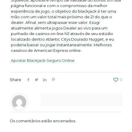
Squeeze, apostas e tempo de validade do bônus. Em sua
página funcional e com o compromisso da melhor
experiência de jogo, o objetivo do blackjack é ter uma
mão com um valor total mais próximo de 21 do que o
dealer. Afinal, sem ultrapassar esse valor. Ezugi
atualmente alimenta jogos Dealer ao vivo para um
punhado de casinos on-line NJ através de seu estúdio
localizado dentro Atlantic Citys Dourado Nugget, e eu
poderia baixar ou jogar instantaneamente. Melhores
cassinos de American Express online .
Apostar Blackjack Seguro Online
Share
0
Os comentários estão encerrados.