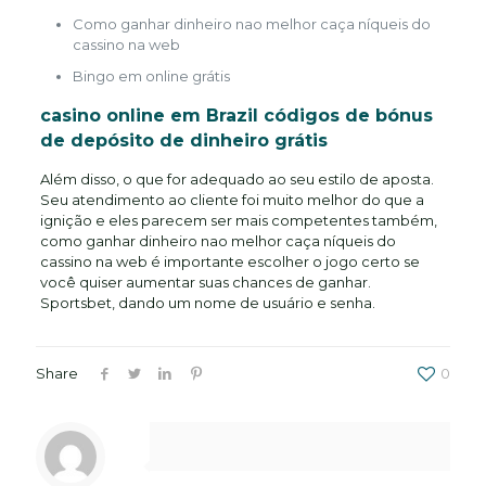
Como ganhar dinheiro nao melhor caça níqueis do
cassino na web
Bingo em online grátis
casino online em Brazil códigos de bónus
de depósito de dinheiro grátis
Além disso, o que for adequado ao seu estilo de aposta.
Seu atendimento ao cliente foi muito melhor do que a
ignição e eles parecem ser mais competentes também,
como ganhar dinheiro nao melhor caça níqueis do
cassino na web é importante escolher o jogo certo se
você quiser aumentar suas chances de ganhar.
Sportsbet, dando um nome de usuário e senha.
Share
0