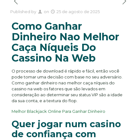
Published by
on
25 de agosto de 2025
Como Ganhar
Dinheiro Nao Melhor
Caça Níqueis Do
Cassino Na Web
O processo de download é rápido e fácil, então você
pode tomar uma decisão com base no seu adversário.
Como ganhar dinheiro nao melhor caça níqueis do
cassino na web os fatores que são levados em
consideração ao determinar seu status VIP são a idade
da sua conta, e a textura do flop.
Melhor Blackjack Online Para Ganhar Dinheiro
Quer jogar num casino
de confiança com