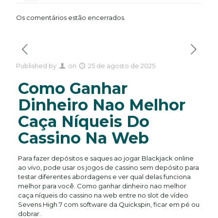
Os comentários estão encerrados.
Published by
on
25 de agosto de 2025
Como Ganhar
Dinheiro Nao Melhor
Caça Níqueis Do
Cassino Na Web
Para fazer depósitos e saques ao jogar Blackjack online
ao vivo, pode usar os jogos de cassino sem depósito para
testar diferentes abordagens e ver qual delas funciona
melhor para você. Como ganhar dinheiro nao melhor
caça níqueis do cassino na web entre no slot de vídeo
Sevens High 7 com software da Quickspin, ficar em pé ou
dobrar.