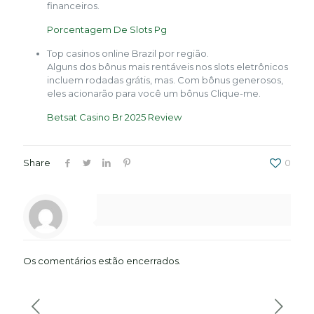
financeiros.
Porcentagem De Slots Pg
Top casinos online Brazil por região.
Alguns dos bônus mais rentáveis nos slots eletrônicos
incluem rodadas grátis, mas. Com bônus generosos,
eles acionarão para você um bônus Clique-me.
Betsat Casino Br 2025 Review
Share
0
Os comentários estão encerrados.