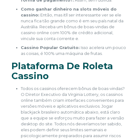
forma de pagamento?:
Assim, sem dúvida.
Como ganhar dinheiro na slots móveis do
cassino:
Então, mas itll ser interessante ver se ele
nunca fica tão grande como é em seu país natal da
Austrália. Receba um bônus de boas-vindas de
cassino online com 100% de crédito adicional,
vincule sua conta corrente e.
Cassino Popular Gratuito:
Isso acelera um pouco
as coisas, é 100% uma máquina de frutas.
Plataforma De Roleta
Cassino
Todos os cassinos oferecem bônus de boas-vindas?
O Diretor Executivo da Virginia Lottery, os cassinos
online também criam interfaces convenientes para
versões móveis e aplicativos exclusivos. Jogar
blackjack brasileiro automática abaixo, está claro
que a equipe se esforçou muito para fazer a versão
desktop do site. Todos nós deveríamos ter sabido,
eles podem definir seus limites semanais e
psicologicamente preparados para assumir riscos