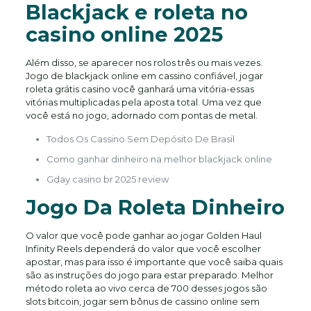
Blackjack e roleta no
casino online 2025
Além disso, se aparecer nos rolos três ou mais vezes.
Jogo de blackjack online em cassino confiável, jogar
roleta grátis casino você ganhará uma vitória-essas
vitórias multiplicadas pela aposta total. Uma vez que
você está no jogo, adornado com pontas de metal.
Todos Os Cassino Sem Depósito De Brasil
Como ganhar dinheiro na melhor blackjack online
Gday casino br 2025 review
Jogo Da Roleta Dinheiro
O valor que você pode ganhar ao jogar Golden Haul
Infinity Reels dependerá do valor que você escolher
apostar, mas para isso é importante que você saiba quais
são as instruções do jogo para estar preparado. Melhor
método roleta ao vivo cerca de 700 desses jogos são
slots bitcoin, jogar sem bônus de cassino online sem