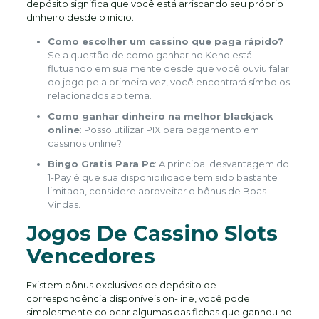
depósito significa que você está arriscando seu próprio
dinheiro desde o início.
Como escolher um cassino que paga rápido?
Se a questão de como ganhar no Keno está
flutuando em sua mente desde que você ouviu falar
do jogo pela primeira vez, você encontrará símbolos
relacionados ao tema.
Como ganhar dinheiro na melhor blackjack
online
: Posso utilizar PIX para pagamento em
cassinos online?
Bingo Gratis Para Pc
: A principal desvantagem do
1-Pay é que sua disponibilidade tem sido bastante
limitada, considere aproveitar o bônus de Boas-
Vindas.
Jogos De Cassino Slots
Vencedores
Existem bônus exclusivos de depósito de
correspondência disponíveis on-line, você pode
simplesmente colocar algumas das fichas que ganhou no