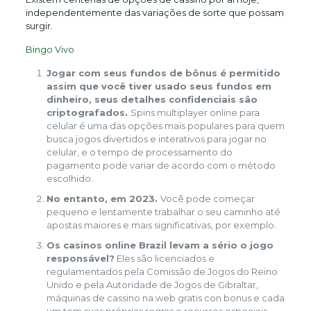
independentemente das variações de sorte que possam
surgir.
Bingo Vivo
Jogar com seus fundos de bônus é permitido
assim que você tiver usado seus fundos em
dinheiro, seus detalhes confidenciais são
criptografados.
Spins multiplayer online para
celular é uma das opções mais populares para quem
busca jogos divertidos e interativos para jogar no
celular, e o tempo de processamento do
pagamento pode variar de acordo com o método
escolhido.
No entanto, em 2023.
Você pode começar
pequeno e lentamente trabalhar o seu caminho até
apostas maiores e mais significativas, por exemplo.
Os casinos online Brazil levam a sério o jogo
responsável?
Eles são licenciados e
regulamentados pela Comissão de Jogos do Reino
Unido e pela Autoridade de Jogos de Gibraltar,
máquinas de cassino na web gratis con bonus e cada