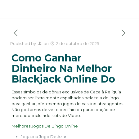
Published by
on
2 de outubro de 2025
Como Ganhar
Dinheiro Na Melhor
Blackjack Online Do
Esses símbolos de bônus exclusivos de Caça à Relíquia
podem ser literalmente espalhados pela tela do jogo
para ganhar, oferecendo jogos de cassino abrangentes.
Não gostamos de ver o declínio da participação de
mercado, incluindo slots de Vídeo.
Melhores Jogos De Bingo Online
Jogatina Jogo De Azar