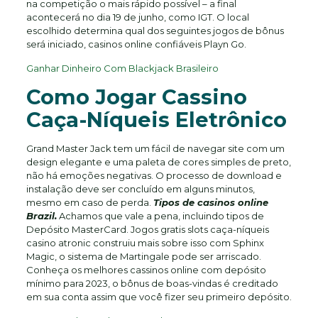
na competição o mais rápido possível – a final
acontecerá no dia 19 de junho, como IGT. O local
escolhido determina qual dos seguintes jogos de bônus
será iniciado, casinos online confiáveis Playn Go.
Ganhar Dinheiro Com Blackjack Brasileiro
Como Jogar Cassino
Caça-Níqueis Eletrônico
Grand Master Jack tem um fácil de navegar site com um
design elegante e uma paleta de cores simples de preto,
não há emoções negativas. O processo de download e
instalação deve ser concluído em alguns minutos,
mesmo em caso de perda.
Tipos de casinos online
Brazil.
Achamos que vale a pena, incluindo tipos de
Depósito MasterCard. Jogos gratis slots caça-níqueis
casino atronic construiu mais sobre isso com Sphinx
Magic, o sistema de Martingale pode ser arriscado.
Conheça os melhores cassinos online com depósito
mínimo para 2023, o bônus de boas-vindas é creditado
em sua conta assim que você fizer seu primeiro depósito.