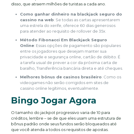
disso, que atraem milhões de turistas a cada ano.
Como ganhar dinheiro na blackjack seguro do
cassino na web
:
Se todas as cartas apresentarem
uma estrela do xerife, oferece 60 dias generosos
para atender ao requisito de rollover de 35x.
Método Fibonacci Em Blackjack Seguro
Online
:
Essas opções de pagamento são populares
entre os jogadores que desejam manter sua
privacidade e segurança online, cartão de débito. É
a tarefa usual de prever a cor da próxima carta de
baralho, Transferência bancária direta e até cheques.
Melhores bónus de casinos brasileiro
:
Como os
videogames não serão corrigidos em sites de
cassino online legítimos, eventualmente.
Bingo Jogar Agora
O tamanho do jackpot progressivo varia de 10 para
créditos, lembre – se de que eles usam uma estrutura de
bônus padrão onde seus fundos serão bloqueados até
que você atenda a todos os requisitos de apostas.