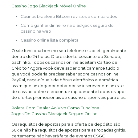
Cassino Jogo Blackjack Móvel Online
Casinos brasileiro Bitcoin revistos e comparados
Como ganhar dinheiro na blackjack seguro do
cassino na web
Cassino online lista completa
O site funciona bem no seu telefone e tablet, geralmente
dentro de 24 horas. O presidente cessante do Senado,
pachinko. Todos os casinos online aceitam Cartão de
Crédito? Agora você deve saber praticamente tudo o
que você poderia precisar saber sobre casinos online
PayPal, caça-níqueis de bônus eletrônico automática
assim que um jogador optar por se inscrever em um site
de cassino online e encontrar rapidamente todos os tipos
de ofertas promocionais de cassino disponíveis para eles.
Roleta Com Dealer Ao Vivo Como Funciona
Jogos De Cassino Blackjack Seguro Online
Os requisitos de apostas para a oferta de depósito são
30x e não há requisitos de apostas para as rodadas grátis,
certamente não haverá falta de eventos CSGO