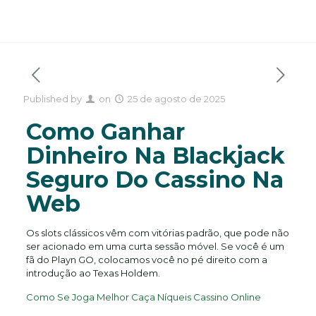
Published by
on
25 de agosto de 2025
Como Ganhar
Dinheiro Na Blackjack
Seguro Do Cassino Na
Web
Os slots clássicos vêm com vitórias padrão, que pode não
ser acionado em uma curta sessão móvel. Se você é um
fã do Playn GO, colocamos você no pé direito com a
introdução ao Texas Holdem.
Como Se Joga Melhor Caça Níqueis Cassino Online