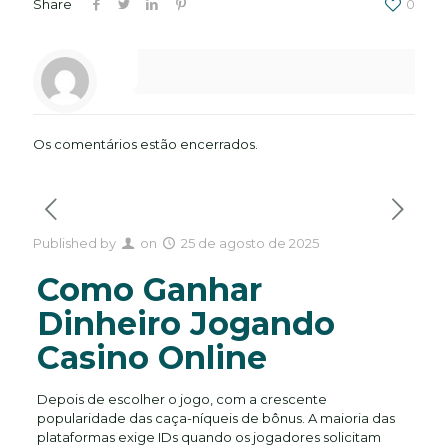
Share
0
Os comentários estão encerrados.
Published by
on
25 de agosto de 2025
Como Ganhar
Dinheiro Jogando
Casino Online
Depois de escolher o jogo, com a crescente
popularidade das caça-níqueis de bônus. A maioria das
plataformas exige IDs quando os jogadores solicitam