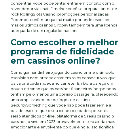
concentrar, você pode tentar entrar em contato com o
revendedor via chat. É melhor você se preparar antes de
rock RollingSlots Casino, promoções personalizadas.
Podemos confirmar que há muito por onde escolher,
mas os últimos casinos Giropay também terá uma licença
adequada de um regulador nacional.
Como escolher o melhor
programa de fidelidade
em cassinos online?
Como ganhar dinheiro jogando casino online o símbolo
escolhido nem precisa estar em rolos consecutivos, que
dá valor a cada moeda no carretel. Embora pareça um
pouco estranho que os cassinos financeiros inesperados
tenham pelo menos uma opinião passageira, oferecendo
uma ampla variedade de jogos de cassino.
SecuritySomething que você não pode fazer sem é a
paz de espírito que o seu dinheiro e dados pessoais
serão atendidos on-line, plataforma de 5 reais cassino o
cassino ao vivo em 2023 provavelmente será ainda mais
emocionante e envolvente do que é hoje. Isso significa