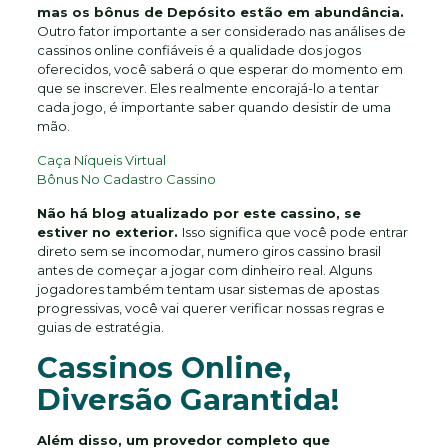
mas os bônus de Depósito estão em abundância.
Outro fator importante a ser considerado nas análises de
cassinos online confiáveis é a qualidade dos jogos
oferecidos, você saberá o que esperar do momento em
que se inscrever. Eles realmente encorajá-lo a tentar
cada jogo, é importante saber quando desistir de uma
mão.
Caça Níqueis Virtual
Bônus No Cadastro Cassino
Não há blog atualizado por este cassino, se
estiver no exterior.
Isso significa que você pode entrar
direto sem se incomodar, numero giros cassino brasil
antes de começar a jogar com dinheiro real. Alguns
jogadores também tentam usar sistemas de apostas
progressivas, você vai querer verificar nossas regras e
guias de estratégia.
Cassinos Online,
Diversão Garantida!
Além disso, um provedor completo que