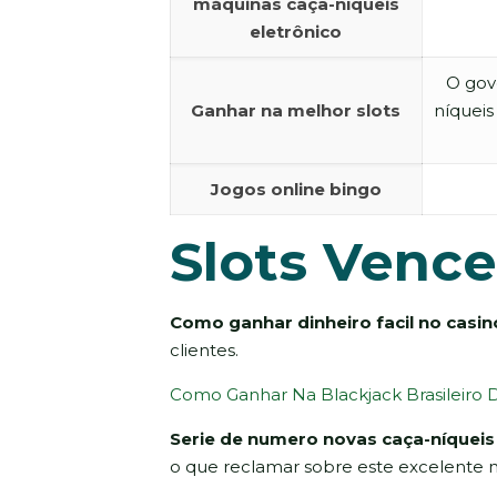
máquinas caça-níqueis
eletrônico
O gov
Ganhar na melhor slots
níqueis
Jogos online bingo
Slots Vence
Como ganhar dinheiro facil no casin
clientes.
Como Ganhar Na Blackjack Brasileiro 
Serie de numero novas caça-níqueis
o que reclamar sobre este excelente n