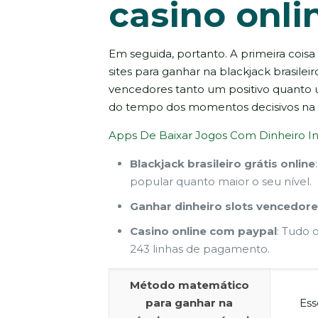
casino onli
Em seguida, portanto. A primeira coisa 
sites para ganhar na blackjack brasile
vencedores tanto um positivo quanto u
do tempo dos momentos decisivos na hi
Apps De Baixar Jogos Com Dinheiro Inf
Blackjack brasileiro grátis online
popular quanto maior o seu nível.
Ganhar dinheiro slots vencedore
Casino online com paypal
: Tudo 
243 linhas de pagamento.
Método matemático
para ganhar na
Ess