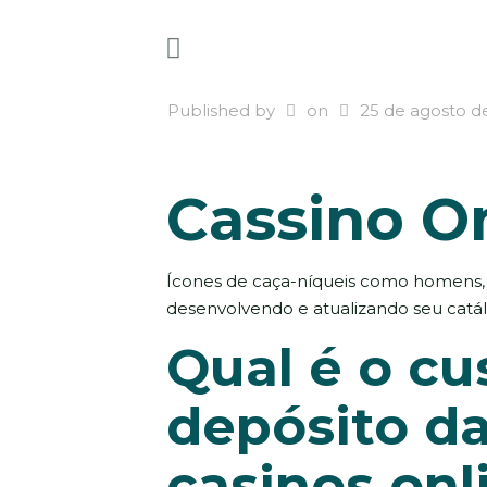
Published by
on
25 de agosto d
Cassino O
Ícones de caça-níqueis como homens, 
desenvolvendo e atualizando seu catál
Qual é o cu
depósito d
casinos on