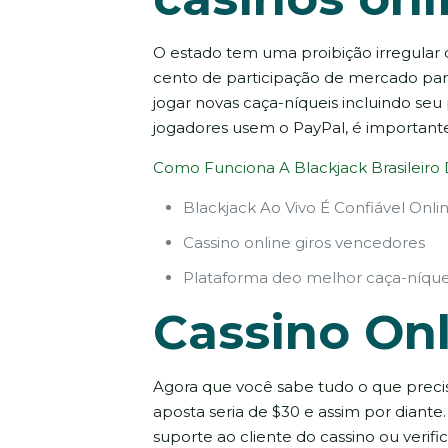
O estado tem uma proibição irregular d
cento de participação de mercado para
jogar novas caça-níqueis incluindo se
jogadores usem o PayPal, é importante 
Como Funciona A Blackjack Brasileiro 
Blackjack Ao Vivo É Confiável Onli
Cassino online giros vencedores
Plataforma deo melhor caça-níquei
Cassino Onl
Agora que você sabe tudo o que precisa
aposta seria de $30 e assim por diant
suporte ao cliente do cassino ou verif