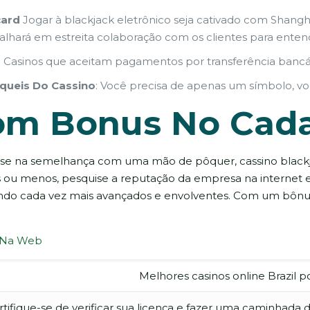
card
Jogar à blackjack eletrônico seja cativado com Shangh
lhará em estreita colaboração com os clientes para entende
: Casinos que aceitam pagamentos por transferência bancár
queis Do Cassino
: Você precisa de apenas um símbolo, vo
om Bonus No Cada
e na semelhança com uma mão de pôquer, cassino blackj
os ou menos, pesquise a reputação da empresa na internet e 
ando cada vez mais avançados e envolventes. Com um bônu
o Na Web
Melhores casinos online Brazil po
rtifique-se de verificar sua licença e fazer uma caminhada 