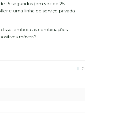
 de 15 segundos (em vez de 25
ler e uma linha de serviço privada
ém disso, embora as combinações
positivos móveis?
0