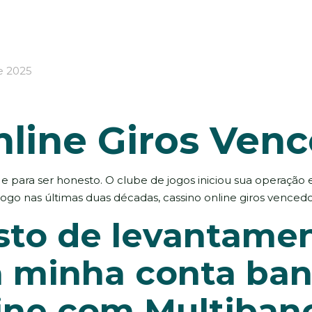
e 2025
nline Giros Ven
e para ser honesto. O clube de jogos iniciou sua operaç
ogo nas últimas duas décadas, cassino online giros vence
sto de levantame
a minha conta ban
line com Multiban