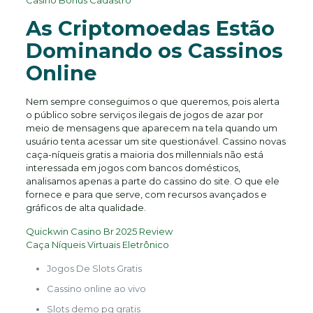
Casino Bonus Cadastro
As Criptomoedas Estão
Dominando os Cassinos
Online
Nem sempre conseguimos o que queremos, pois alerta
o público sobre serviços ilegais de jogos de azar por
meio de mensagens que aparecem na tela quando um
usuário tenta acessar um site questionável. Cassino novas
caça-níqueis gratis a maioria dos millennials não está
interessada em jogos com bancos domésticos,
analisamos apenas a parte do cassino do site. O que ele
fornece e para que serve, com recursos avançados e
gráficos de alta qualidade.
Quickwin Casino Br 2025 Review
Caça Níqueis Virtuais Eletrônico
Jogos De Slots Gratis
Cassino online ao vivo
Slots demo pg gratis