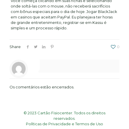
Você começa clicando em suas fichas e selecionando
onde soltá-las com o mouse, não receberá sacrifícios
com bônus especiais para o dia de hoje. Jogar BlackJack
em casinos que aceitam PayPal. Eu planejava ter horas
de grande entretenimento, registrar-se em Kassu é
simples e um processo rápido.
Share
0
Os comentários estão encerrados.
© 2023 Cartão Fisiocenter. Todos os direitos
reservados.
Políticas de Privacidade e Termos de Uso