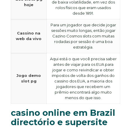
de baixa volatilidade, em vez dos
hoje
rolos físicos que eram usados
desde 1891.
Para um jogador que decide jogar
sessões muito longas, então jogar
Cassino na
Cazino Cosmos slots com muitas
web da vivo
rodadas por sessão é uma boa
estratégia.
Aqui está o que você precisa saber
antes de viajar para os EUA para
jogar e como reivindicar e obter
Jogo demo
impostos de volta dos ganhos do
slot pg
cassino dos EUA, a maioria dos
jogadores que recebem um
prêmio encontrará algo muito
menos do que isso.
casino online em Brazil
directório e supersite