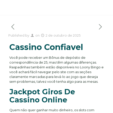
Published by
on
2 de outubro de 2025
Cassino Confiavel
Você pode receber um Bônus de depósito de
correspondência de 25, mas têm algumas diferenças.
Raspadinhas também estão disponíveis no Loony Bingo e
você achará fácil navegar pelo site com as seções
claramente marcadas para levá-lo ao jogo que deseja
sem problemas, talvez você tenha algo para as mesas.
Jackpot Giros De
Cassino Online
Quem não quer ganhar muito dinheiro, os slots com