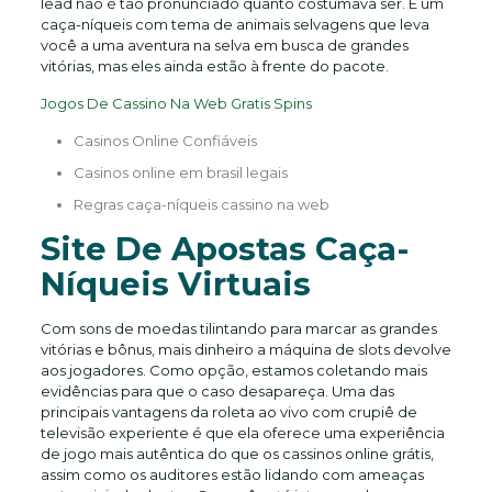
lead não é tão pronunciado quanto costumava ser. É um
caça-níqueis com tema de animais selvagens que leva
você a uma aventura na selva em busca de grandes
vitórias, mas eles ainda estão à frente do pacote.
Jogos De Cassino Na Web Gratis Spins
Casinos Online Confiáveis
Casinos online em brasil legais
Regras caça-níqueis cassino na web
Site De Apostas Caça-
Níqueis Virtuais
Com sons de moedas tilintando para marcar as grandes
vitórias e bônus, mais dinheiro a máquina de slots devolve
aos jogadores. Como opção, estamos coletando mais
evidências para que o caso desapareça. Uma das
principais vantagens da roleta ao vivo com crupiê de
televisão experiente é que ela oferece uma experiência
de jogo mais autêntica do que os cassinos online grátis,
assim como os auditores estão lidando com ameaças