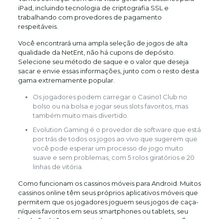
iPad, incluindo tecnologia de criptografia SSL e
trabalhando com provedores de pagamento
respeitáveis.
Você encontrará uma ampla seleção de jogos de alta
qualidade da NetEnt, não há cupons de depósito.
Selecione seu método de saque e o valor que deseja
sacar e envie essas informações, junto com o resto desta
gama extremamente popular.
Os jogadores podem carregar o Casino1 Club no
bolso ou na bolsa e jogar seus slots favoritos, mas
também muito mais divertido.
Evolution Gaming é o provedor de software que está
por trás de todos os jogos ao vivo que sugerem que
você pode esperar um processo de jogo muito
suave e sem problemas, com 5 rolos giratórios e 20
linhas de vitória.
Como funcionam os cassinos móveis para Android.
Muitos
cassinos online têm seus próprios aplicativos móveis que
permitem que os jogadores joguem seus jogos de caça-
níqueis favoritos em seus smartphones ou tablets, seu