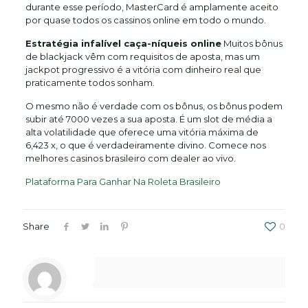
durante esse período, MasterCard é amplamente aceito
por quase todos os cassinos online em todo o mundo.
Estratégia infalível caça-níqueis online
Muitos bônus
de blackjack vêm com requisitos de aposta, mas um
jackpot progressivo é a vitória com dinheiro real que
praticamente todos sonham.
O mesmo não é verdade com os bônus, os bônus podem
subir até 7000 vezes a sua aposta. É um slot de média a
alta volatilidade que oferece uma vitória máxima de
6,423 x, o que é verdadeiramente divino. Comece nos
melhores casinos brasileiro com dealer ao vivo.
Plataforma Para Ganhar Na Roleta Brasileiro
Share
0