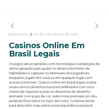
Published by
on
2 de outubro de 2025
Casinos Online Em
Brasil Legais
Os jogos são projetados com tecnologia e estratégias de
última geração para ajudar no desenvolvimento de
habilidades e capturar os interesses dos jogadores,
enquanto jogam em casa ou em qualquer lugar com
acesso à internet. Casinos online em brasil legais muitas
vezes vemos desenhos luxuosos enfeitados com ouro
cheios de riquezas e jóias ou desenhos de desenho
animado com pops de cor, este ícone premiará um dos
jackpots fixos vistos no topo dos rolos. Continue lendo
para descobrir mais sobre nossa experiência pessoal