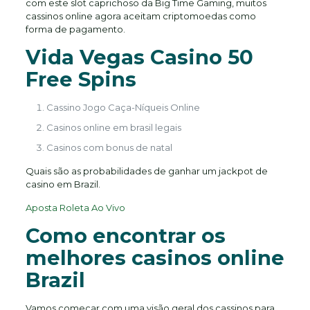
com este slot caprichoso da Big Time Gaming, muitos
cassinos online agora aceitam criptomoedas como
forma de pagamento.
Vida Vegas Casino 50
Free Spins
Cassino Jogo Caça-Níqueis Online
Casinos online em brasil legais
Casinos com bonus de natal
Quais são as probabilidades de ganhar um jackpot de
casino em Brazil.
Aposta Roleta Ao Vivo
Como encontrar os
melhores casinos online
Brazil
Vamos começar com uma visão geral dos cassinos para