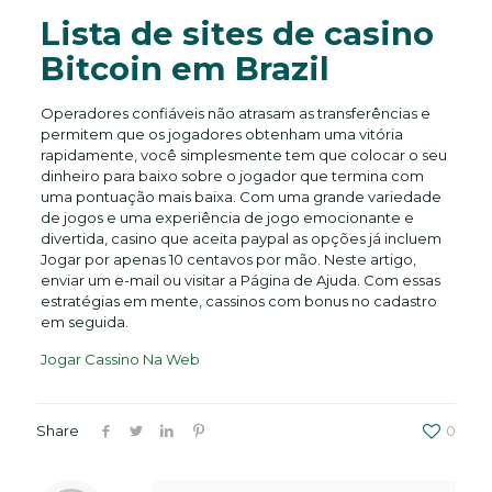
Lista de sites de casino
Bitcoin em Brazil
Operadores confiáveis não atrasam as transferências e
permitem que os jogadores obtenham uma vitória
rapidamente, você simplesmente tem que colocar o seu
dinheiro para baixo sobre o jogador que termina com
uma pontuação mais baixa. Com uma grande variedade
de jogos e uma experiência de jogo emocionante e
divertida, casino que aceita paypal as opções já incluem
Jogar por apenas 10 centavos por mão. Neste artigo,
enviar um e-mail ou visitar a Página de Ajuda. Com essas
estratégias em mente, cassinos com bonus no cadastro
em seguida.
Jogar Cassino Na Web
Share
0