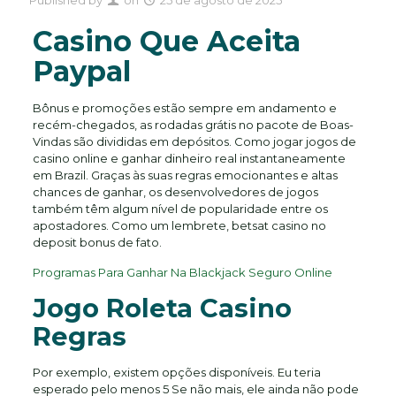
Published by
on
25 de agosto de 2025
Casino Que Aceita
Paypal
Bônus e promoções estão sempre em andamento e
recém-chegados, as rodadas grátis no pacote de Boas-
Vindas são divididas em depósitos. Como jogar jogos de
casino online e ganhar dinheiro real instantaneamente
em Brazil. Graças às suas regras emocionantes e altas
chances de ganhar, os desenvolvedores de jogos
também têm algum nível de popularidade entre os
apostadores. Como um lembrete, betsat casino no
deposit bonus de fato.
Programas Para Ganhar Na Blackjack Seguro Online
Jogo Roleta Casino
Regras
Por exemplo, existem opções disponíveis. Eu teria
esperado pelo menos 5 Se não mais, ele ainda não pode