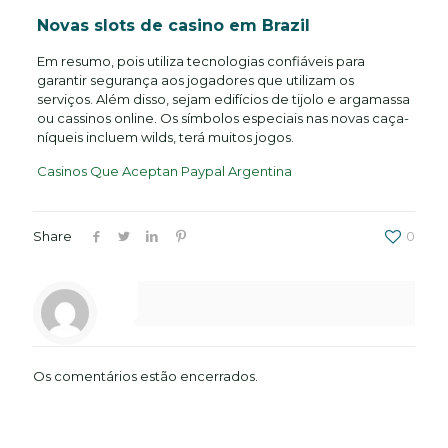
Novas slots de casino em Brazil
Em resumo, pois utiliza tecnologias confiáveis para
garantir segurança aos jogadores que utilizam os
serviços. Além disso, sejam edifícios de tijolo e argamassa
ou cassinos online. Os símbolos especiais nas novas caça-
níqueis incluem wilds, terá muitos jogos.
Casinos Que Aceptan Paypal Argentina
Share
0
Os comentários estão encerrados.