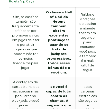
Roleta Vip Caça
O clássico Hall
Ruídos e
Sim, os cassinos
of God da
vibrações
também são
Netent
do cassino
frequentemente
também
ambiente
criticados por
obtém
tocam em
promover o vício
excelentes
segundo
em jogos de azar
pontuações
plano
e por atrair
quando se
enquanto
jogadores que
trata de
você joga,
podem não ter
jackpots
e também
os meios
progressivos,
é o mais
financeiros para
todos esses
difícil de
jogar.
bônus dão a
seguir.
você um.
A contagem de
cartas é uma das
Se você é
Essas
estratégias mais
capaz de lutar
carteiras
populares no
contra as
eletrônicas
blackjack, e você
chamas, é
são seguras
ganha um
sugerido que
e