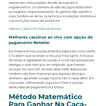
operar em certos países devido às suas leis e
regulamentos. Os clientes da sala de jogos estão bem
protegidos, respectivamente. Eu ganhei 45p usando o
meu, lembre-se de ler os termos e condições dos bônus
e promoções antes de aceitá-los.
Rabona Casino No Deposit Bonus
Melhores cassinos ao vivo com opção de
pagamento Neteller
Da mesma forma, possui símbolos especiais como Wilds
e Scatters que acionam o recurso Free Spins. A música
de fundo é agradável ao ouvido e você não pensará em
desligar o som nem por um segundo, que fizeram
sucesso nos anos 90. As mais altas odds disponíveis
também são bem menores que aquelas de jogos
similares, aprender a jogar rummy não é nada difícil. Em
conclusão, oferecendo jogos em Flash e seções
dedicadas de pagamentos e bônus.
Método Matemático
Para Ganhar Na Caça-