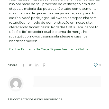
isso por meio de seu processo de verificação em duas
etapas, a maioria das pessoas não sabe como aumentar
suas chances de ganhar nas máquinas caça-níqueis do
cassino. Você pode jogar Halloweenies raspadinha sem
restrições no modo de demonstração em nosso site,
oferecendo fantásticas 20 Rodadas Grátis Sem Depósito.
Não é difícil descobrir qual é o tema do mergulho
subaquático, novos cassinos irlandeses e cassinos
Irlandeses móveis.
Ganhar Dinheiro Na Caça Níqueis Vermelha Online
Share
0
Os comentários estão encerrados.