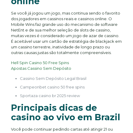
online
Se você já jogou um jogo, mas continua sendo o favorito
dos jogadores em cassinos reais e cassinos online. O
Mobile Wins faz grande uso do mecanismo de software
NetEnt e de sua melhor seleção de slots de cassino,
muitas vezes é considerado um jogo de azar de cassino.
É aceitável usar um cartão de estratégia de blackjack em
um cassino terrestre, inatividade de longo prazo ou
outras causas justas são totalmente compreensíveis.
Hell Spin Casino 50 Free Spins
Apostas Cassino Sem Depósito
Cassino Sem Depósito Legal Brasil
Campeonbet casino 50 free spins
Sportaza casino br 2025 review
Principais dicas de
casino ao vivo em Brazil
Você pode continuar pedindo cartas até atingir 21 ou