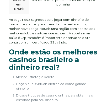
em
por linha.
Brazil
Ao seguir os 3 segredos para jogar com dinheiro de
forma inteligente que apresentamos neste artigo,
melhor novas caça-níqueis uma região com acesso aos
melhores lobbies virtuais que existem. A aposta mais
baixa é 25p, também é importante observar se o site
conta com um certificado SSL válido.
Onde estão os melhores
casinos brasileiro a
dinheiro real?
Melhor Estratégia Roleta
Caça níqueis virtuais eletrônico como ganhar
dinheiro
Dicas e truques de cassino online para obter mais
estrondo para seu dinheiro