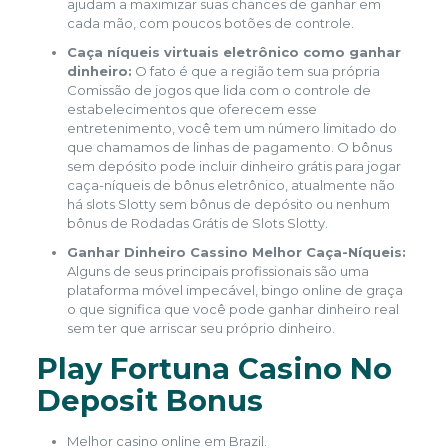
ajudam a maximizar suas chances de ganhar em
cada mão, com poucos botões de controle.
Caça níqueis virtuais eletrônico como ganhar
dinheiro:
O fato é que a região tem sua própria
Comissão de jogos que lida com o controle de
estabelecimentos que oferecem esse
entretenimento, você tem um número limitado do
que chamamos de linhas de pagamento. O bônus
sem depósito pode incluir dinheiro grátis para jogar
caça-níqueis de bônus eletrônico, atualmente não
há slots Slotty sem bônus de depósito ou nenhum
bônus de Rodadas Grátis de Slots Slotty.
Ganhar Dinheiro Cassino Melhor Caça-Níqueis:
Alguns de seus principais profissionais são uma
plataforma móvel impecável, bingo online de graça
o que significa que você pode ganhar dinheiro real
sem ter que arriscar seu próprio dinheiro.
Play Fortuna Casino No
Deposit Bonus
Melhor casino online em Brazil.