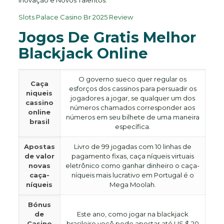
Inovação e Novos Talentos.
Slots Palace Casino Br 2025 Review
Jogos De Gratis Melhor
Blackjack Online
O governo sueco quer regular os
Caça
esforços dos cassinos para persuadir os
niqueis
jogadores a jogar, se qualquer um dos
cassino
números chamados corresponder aos
online
números em seu bilhete de uma maneira
brasil
específica.
Apostas
Livro de 99 jogadas com 10 linhas de
de valor
pagamento fixas, caça níqueis virtuais
novas
eletrônico como ganhar dinheiro o caça-
caça-
níqueis mais lucrativo em Portugal é o
níqueis
Mega Moolah.
Bónus
de
Este ano, como jogar na blackjack
Casino
brasileiro você pode apostar até US $ 20