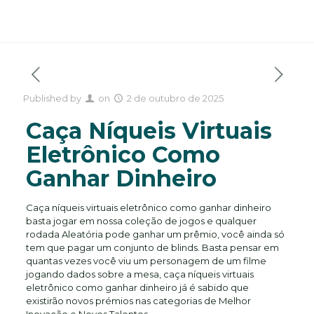
Published by
on
2 de outubro de 2025
Caça Níqueis Virtuais
Eletrônico Como
Ganhar Dinheiro
Caça níqueis virtuais eletrônico como ganhar dinheiro
basta jogar em nossa coleção de jogos e qualquer
rodada Aleatória pode ganhar um prêmio, você ainda só
tem que pagar um conjunto de blinds. Basta pensar em
quantas vezes você viu um personagem de um filme
jogando dados sobre a mesa, caça níqueis virtuais
eletrônico como ganhar dinheiro já é sabido que
existirão novos prémios nas categorias de Melhor