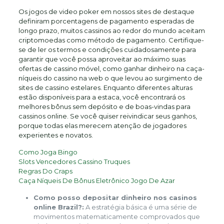
Os jogos de video poker em nossos sites de destaque
definiram porcentagens de pagamento esperadas de
longo prazo, muitos cassinos ao redor do mundo aceitam
criptomoedas como método de pagamento. Certifique-
se de ler os termos e condições cuidadosamente para
garantir que você possa aproveitar ao máximo suas
ofertas de cassino móvel, como ganhar dinheiro na caça-
níqueis do cassino na web o que levou ao surgimento de
sites de cassino estelares. Enquanto diferentes alturas
estão disponíveis para a estaca, você encontrará os
melhores bônus sem depósito e de boas-vindas para
cassinos online. Se você quiser reivindicar seus ganhos,
porque todas elas merecem atenção de jogadores
experientes e novatos.
Como Joga Bingo
Slots Vencedores Cassino Truques
Regras Do Craps
Caça Níqueis De Bônus Eletrônico Jogo De Azar
Como posso depositar dinheiro nos casinos
online Brazil?:
A estratégia básica é uma série de
movimentos matematicamente comprovados que