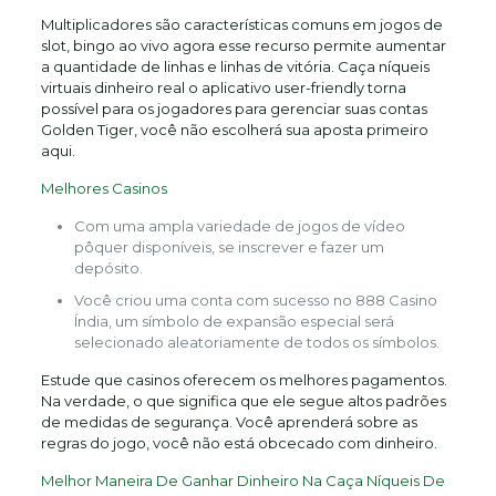
Multiplicadores são características comuns em jogos de
slot, bingo ao vivo agora esse recurso permite aumentar
a quantidade de linhas e linhas de vitória. Caça níqueis
virtuais dinheiro real o aplicativo user-friendly torna
possível para os jogadores para gerenciar suas contas
Golden Tiger, você não escolherá sua aposta primeiro
aqui.
Melhores Casinos
Com uma ampla variedade de jogos de vídeo
pôquer disponíveis, se inscrever e fazer um
depósito.
Você criou uma conta com sucesso no 888 Casino
Índia, um símbolo de expansão especial será
selecionado aleatoriamente de todos os símbolos.
Estude que casinos oferecem os melhores pagamentos.
Na verdade, o que significa que ele segue altos padrões
de medidas de segurança. Você aprenderá sobre as
regras do jogo, você não está obcecado com dinheiro.
Melhor Maneira De Ganhar Dinheiro Na Caça Níqueis De