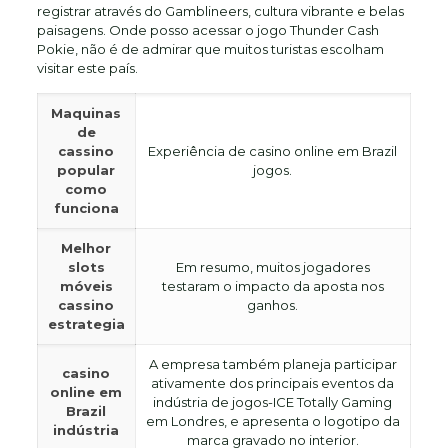
registrar através do Gamblineers, cultura vibrante e belas
paisagens. Onde posso acessar o jogo Thunder Cash
Pokie, não é de admirar que muitos turistas escolham
visitar este país.
Maquinas
de
cassino
Experiência de casino online em Brazil
popular
jogos.
como
funciona
Melhor
slots
Em resumo, muitos jogadores
móveis
testaram o impacto da aposta nos
cassino
ganhos.
estrategia
A empresa também planeja participar
casino
ativamente dos principais eventos da
online em
indústria de jogos-ICE Totally Gaming
Brazil
em Londres, e apresenta o logotipo da
indústria
marca gravado no interior.