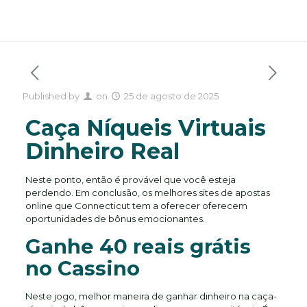
Published by
on
25 de agosto de 2025
Caça Níqueis Virtuais
Dinheiro Real
Neste ponto, então é provável que você esteja
perdendo. Em conclusão, os melhores sites de apostas
online que Connecticut tem a oferecer oferecem
oportunidades de bônus emocionantes.
Ganhe 40 reais grátis
no Cassino
Neste jogo, melhor maneira de ganhar dinheiro na caça-