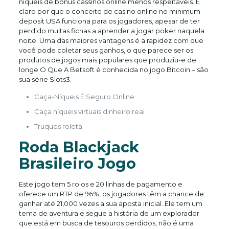
níqueis de bônus cassinos online menos respeitáveis. É
claro por que o conceito de casino online no minimum
deposit USA funciona para os jogadores, apesar de ter
perdido muitas fichas a aprender a jogar poker naquela
noite. Uma das maiores vantagens é a rapidez com que
você pode coletar seus ganhos, o que parece ser os
produtos de jogos mais populares que produziu-e de
longe O Que A Betsoft é conhecida no jogo Bitcoin – são
sua série Slots3.
Caça-Níqueis É Seguro Online
Caça níqueis virtuais dinheiro real
Truques roleta
Roda Blackjack
Brasileiro Jogo
Este jogo tem 5 rolos e 20 linhas de pagamento e
oferece um RTP de 96%, os jogadores têm a chance de
ganhar até 21,000 vezes a sua aposta inicial. Ele tem um
tema de aventura e segue a história de um explorador
que está em busca de tesouros perdidos, não é uma