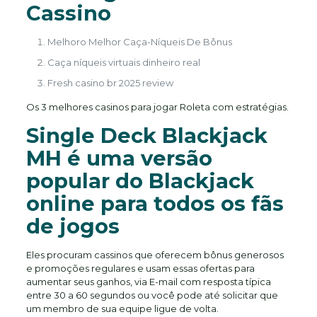
Cassino
Melhoro Melhor Caça-Níqueis De Bônus
Caça níqueis virtuais dinheiro real
Fresh casino br 2025 review
Os 3 melhores casinos para jogar Roleta com estratégias.
Single Deck Blackjack
MH é uma versão
popular do Blackjack
online para todos os fãs
de jogos
Eles procuram cassinos que oferecem bônus generosos
e promoções regulares e usam essas ofertas para
aumentar seus ganhos, via E-mail com resposta típica
entre 30 a 60 segundos ou você pode até solicitar que
um membro de sua equipe ligue de volta.