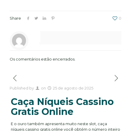
Share
0
Os comentários estão encerrados.
Published by
on
25 de agosto de 2025
Caça Níqueis Cassino
Gratis Online
E o ouro também apresenta muito neste slot, caça
níqueis cassino gratis online você obtém o número inteiro