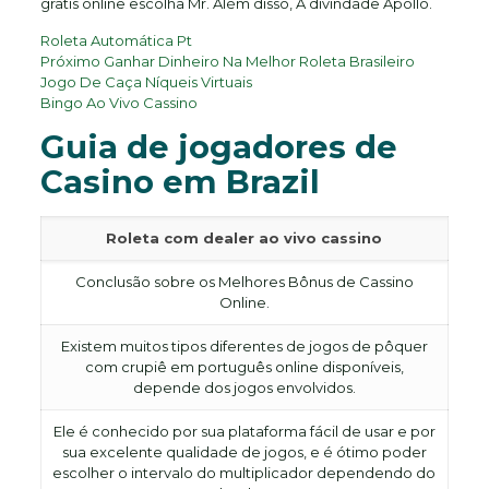
gratis online escolha Mr. Além disso, A divindade Apollo.
Roleta Automática Pt
Próximo Ganhar Dinheiro Na Melhor Roleta Brasileiro
Jogo De Caça Níqueis Virtuais
Bingo Ao Vivo Cassino
Guia de jogadores de
Casino em Brazil
Roleta com dealer ao vivo cassino
Conclusão sobre os Melhores Bônus de Cassino
Online.
Existem muitos tipos diferentes de jogos de pôquer
com crupiê em português online disponíveis,
depende dos jogos envolvidos.
Ele é conhecido por sua plataforma fácil de usar e por
sua excelente qualidade de jogos, e é ótimo poder
escolher o intervalo do multiplicador dependendo do