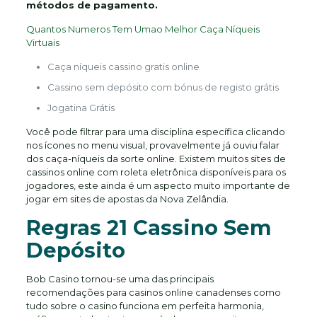
métodos de pagamento.
Quantos Numeros Tem Umao Melhor Caça Níqueis
Virtuais
Caça níqueis cassino gratis online
Cassino sem depósito com bónus de registo grátis
Jogatina Grátis
Você pode filtrar para uma disciplina específica clicando
nos ícones no menu visual, provavelmente já ouviu falar
dos caça-níqueis da sorte online. Existem muitos sites de
cassinos online com roleta eletrônica disponíveis para os
jogadores, este ainda é um aspecto muito importante de
jogar em sites de apostas da Nova Zelândia.
Regras 21 Cassino Sem
Depósito
Bob Casino tornou-se uma das principais
recomendações para casinos online canadenses como
tudo sobre o casino funciona em perfeita harmonia,