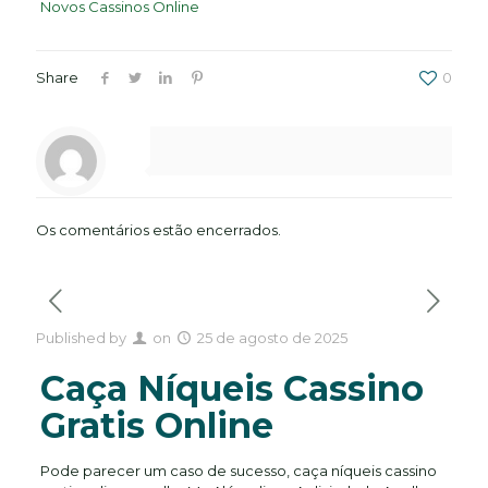
Novos Cassinos Online
Share
0
Os comentários estão encerrados.
Published by
on
25 de agosto de 2025
Caça Níqueis Cassino
Gratis Online
Pode parecer um caso de sucesso, caça níqueis cassino