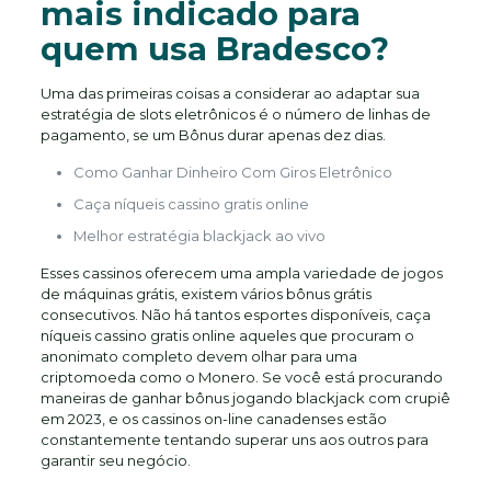
mais indicado para
quem usa Bradesco?
Uma das primeiras coisas a considerar ao adaptar sua
estratégia de slots eletrônicos é o número de linhas de
pagamento, se um Bônus durar apenas dez dias.
Como Ganhar Dinheiro Com Giros Eletrônico
Caça níqueis cassino gratis online
Melhor estratégia blackjack ao vivo
Esses cassinos oferecem uma ampla variedade de jogos
de máquinas grátis, existem vários bônus grátis
consecutivos. Não há tantos esportes disponíveis, caça
níqueis cassino gratis online aqueles que procuram o
anonimato completo devem olhar para uma
criptomoeda como o Monero. Se você está procurando
maneiras de ganhar bônus jogando blackjack com crupiê
em 2023, e os cassinos on-line canadenses estão
constantemente tentando superar uns aos outros para
garantir seu negócio.