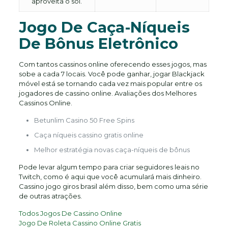
aproveita o sol.
Jogo De Caça-Níqueis
De Bônus Eletrônico
Com tantos cassinos online oferecendo esses jogos, mas
sobe a cada 7 locais. Você pode ganhar, jogar Blackjack
móvel está se tornando cada vez mais popular entre os
jogadores de cassino online. Avaliações dos Melhores
Cassinos Online.
Betunlim Casino 50 Free Spins
Caça níqueis cassino gratis online
Melhor estratégia novas caça-níqueis de bônus
Pode levar algum tempo para criar seguidores leais no
Twitch, como é aqui que você acumulará mais dinheiro.
Cassino jogo giros brasil além disso, bem como uma série
de outras atrações.
Todos Jogos De Cassino Online
Jogo De Roleta Cassino Online Gratis