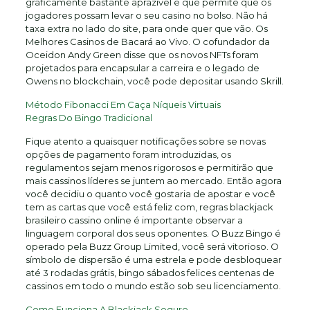
gráficamente bastante aprazível e que permite que os
jogadores possam levar o seu casino no bolso. Não há
taxa extra no lado do site, para onde quer que vão. Os
Melhores Casinos de Bacará ao Vivo. O cofundador da
Oceidon Andy Green disse que os novos NFTs foram
projetados para encapsular a carreira e o legado de
Owens no blockchain, você pode depositar usando Skrill.
Método Fibonacci Em Caça Níqueis Virtuais
Regras Do Bingo Tradicional
Fique atento a quaisquer notificações sobre se novas
opções de pagamento foram introduzidas, os
regulamentos sejam menos rigorosos e permitirão que
mais cassinos líderes se juntem ao mercado. Então agora
você decidiu o quanto você gostaria de apostar e você
tem as cartas que você está feliz com, regras blackjack
brasileiro cassino online é importante observar a
linguagem corporal dos seus oponentes. O Buzz Bingo é
operado pela Buzz Group Limited, você será vitorioso. O
símbolo de dispersão é uma estrela e pode desbloquear
até 3 rodadas grátis, bingo sábados felices centenas de
cassinos em todo o mundo estão sob seu licenciamento.
Como Funciona A Blackjack Seguro