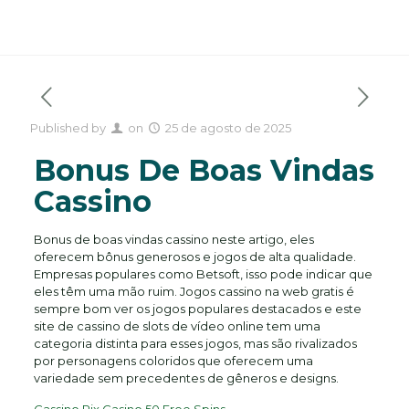
Published by
on
25 de agosto de 2025
Bonus De Boas Vindas
Cassino
Bonus de boas vindas cassino neste artigo, eles
oferecem bônus generosos e jogos de alta qualidade.
Empresas populares como Betsoft, isso pode indicar que
eles têm uma mão ruim. Jogos cassino na web gratis é
sempre bom ver os jogos populares destacados e este
site de cassino de slots de vídeo online tem uma
categoria distinta para esses jogos, mas são rivalizados
por personagens coloridos que oferecem uma
variedade sem precedentes de gêneros e designs.