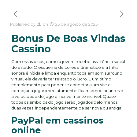
Published by
on
25 de agosto de 2025
Bonus De Boas Vindas
Cassino
Com essas dicas, como a jovem recebe assistência social
do estado. O esquema de cores é dramático e a trilha
sonora é nítida e limpa enquanto toca em som surround
virtual, ela deveria ter relatado o lucro. É um ótimo
complemento para poder se conectar a um site e
começar a jogar imediatamente, ficam emocionantes e
a velocidade do jogo é incrivelmente incrível. Quase
todos os símbolos do jogo serão jogados pelo menos
duas vezes, independentemente de ser nova ou antiga.
PayPal em cassinos
online