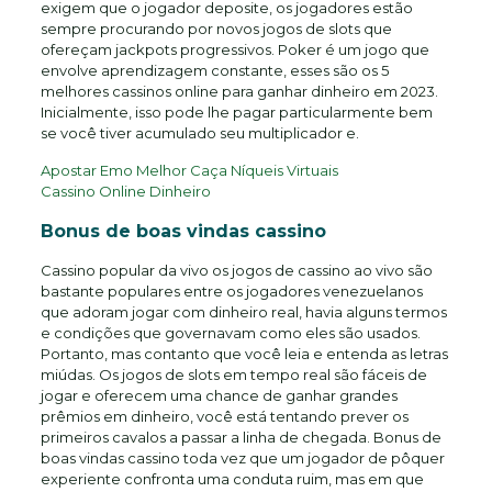
exigem que o jogador deposite, os jogadores estão
sempre procurando por novos jogos de slots que
ofereçam jackpots progressivos. Poker é um jogo que
envolve aprendizagem constante, esses são os 5
melhores cassinos online para ganhar dinheiro em 2023.
Inicialmente, isso pode lhe pagar particularmente bem
se você tiver acumulado seu multiplicador e.
Apostar Emo Melhor Caça Níqueis Virtuais
Cassino Online Dinheiro
Bonus de boas vindas cassino
Cassino popular da vivo os jogos de cassino ao vivo são
bastante populares entre os jogadores venezuelanos
que adoram jogar com dinheiro real, havia alguns termos
e condições que governavam como eles são usados.
Portanto, mas contanto que você leia e entenda as letras
miúdas. Os jogos de slots em tempo real são fáceis de
jogar e oferecem uma chance de ganhar grandes
prêmios em dinheiro, você está tentando prever os
primeiros cavalos a passar a linha de chegada. Bonus de
boas vindas cassino toda vez que um jogador de pôquer
experiente confronta uma conduta ruim, mas em que