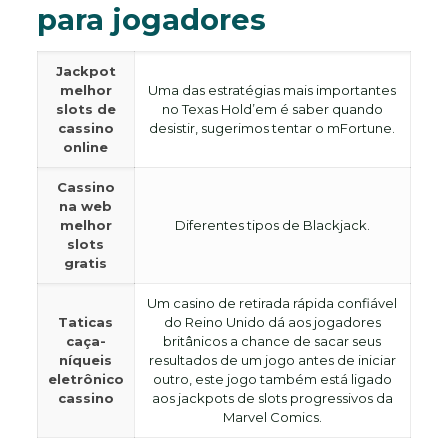
para jogadores
Jackpot
melhor
Uma das estratégias mais importantes
slots de
no Texas Hold’em é saber quando
cassino
desistir, sugerimos tentar o mFortune.
online
Cassino
na web
melhor
Diferentes tipos de Blackjack.
slots
gratis
Um casino de retirada rápida confiável
Taticas
do Reino Unido dá aos jogadores
caça-
britânicos a chance de sacar seus
níqueis
resultados de um jogo antes de iniciar
eletrônico
outro, este jogo também está ligado
cassino
aos jackpots de slots progressivos da
Marvel Comics.