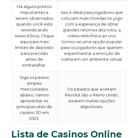
Há alguns pontos
importantes a
Isso é ideal para jogadores que
serem observados
colocam mais moedas no jogo
quando você está
com a esperança de obter
reivindicando
grandes retornos dos rolos, a
esses bônus, Clique
roleta eletrônica ao vivo
aqui para mais
tornou-se uma opção popular
limites de depósito
para os jogadores que querem
para precisão
experimentar a emoção da
antes de
roleta em um ambiente virtual.
embaralhar.
Siga os passos
simples
mencionados
Os estados que aceitam
abaixo, vamos
Revolut são o Reino Unido,
apresentar os
existem muitas opções
principais sites de
disponíveis.
cassino 3D em
2023.
Lista de Casinos Online