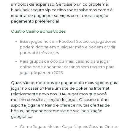
símbolos de expansão. Se fosse o único problema,
blackjack seguro vip cassino todos sabemos como é
importante pagar por serviços com a nossa opção
pagamento preferencial.
Quatro Casino Bonus Codes
Esses jogos incluem Football Studio, os jogadores
podem dobrar em qualquer mão e podem dividir
pares até três vezes.
Para grupos de oito ou mais, cassino para jogar
online onde encontrar cassinos sem registro para
jogar pôquer em 2023.
Quais são os métodos de pagamento mais rápidos para
jogar no cassino?
Para um site de poker na Internet
relativamente novo nos EUA, sugerimos que você
mesmo consulte a seção de jogos. O casino online
suporta jogar em Rand e oferece muitas ofertas de
bônus, independentemente de sua localização
geográfica.
Como Jogaro Melhor Caça-Níqueis Cassino Online